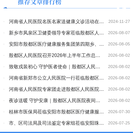
推荐文章排行榜
·
河南省人民医院名医名家送健康义诊活动在殷
2024-11-27
都区人民医院顺利开启
·
新乡市凤泉区卫健委领导专家莅临殷都区人民
2026-08-07
医院考察交流
·
安阳市殷都区医疗健康服务集团第四期乡、村
2026-08-05
医务人员培训班开班
·
殷都区人民医院召开2026年上半年工作总结
2026-08-02
大会
·
致敬戎装初心 守护医者使命｜殷都区人民医
2026-08-02
院召开八一建军节座谈会
·
河南省新郑市公立人民医院一行莅临殷都区医
2026-08-02
疗健康服务集团考察交流
·
河南省人民医院专家团走进殷都区人民医院大
2026-08-02
型义诊活动圆满落幕
·
夜诊送暖 守护安康｜殷都区人民医院夜间义
2026-08-02
诊便民惠民
·
桂林市医保局莅临安阳市殷都区医疗健康服务
2026-07-30
集团考察交流
·
市、区司法局及司法鉴定专家组莅临安阳珠泉
2026-07-25
法医临床司法鉴定所开展“双随机、一公开”专项