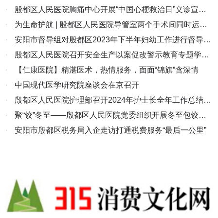
·
殷都区人民医院胸痛中心开展“中国心梗救治日”义诊宣教
活动
·
为生命护航 | 殷都区人民医院导管室两个手术间同时运
行，打通患者“生命线”
·
安阳市督导组对殷都区2023年下半年妇幼工作进行督导考
核
·
殷都区人民医院召开安全生产以案促改警示教育专题学习
会
·
【仁康医院】精湛医术，热情服务，面面“锦旗”含深情
·
中国现代医学研究院座谈会在京召开
·
殷都区人民医院护理部召开2024年护士长全年工作总结汇
报会
·
聚“饺”冬至——殷都区人民医院党委组织开展冬至包饺子
活动
·
安阳市殷都区税务局入企走访打通税费服务“最后一公里”