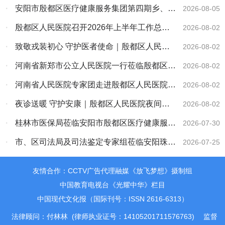
医院考察交流
·
安阳市殷都区医疗健康服务集团第四期乡、村
2026-08-05
医务人员培训班开班
·
殷都区人民医院召开2026年上半年工作总结
2026-08-02
大会
·
致敬戎装初心 守护医者使命｜殷都区人民医
2026-08-02
院召开八一建军节座谈会
·
河南省新郑市公立人民医院一行莅临殷都区医
2026-08-02
疗健康服务集团考察交流
·
河南省人民医院专家团走进殷都区人民医院大
2026-08-02
型义诊活动圆满落幕
·
夜诊送暖 守护安康｜殷都区人民医院夜间义
2026-08-02
诊便民惠民
·
桂林市医保局莅临安阳市殷都区医疗健康服务
2026-07-30
集团考察交流
·
市、区司法局及司法鉴定专家组莅临安阳珠泉
2026-07-25
法医临床司法鉴定所开展“双随机、一公开”专项
友情合作：CCTV广告代理融媒《放飞梦想》摄制组
检查指导工作
中国教育电视台《光耀中华》栏目
中国现代文化报（国际刊号：ISSN 2616-6313）
法律顾问：付林林 (律师执业证号：14105201711576763)
监督