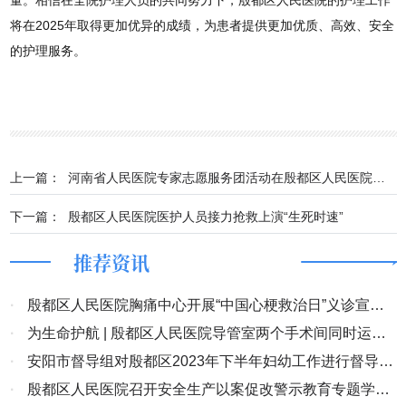
量。相信在全院护理人员的共同努力下，殷都区人民医院的护理工作
将在2025年取得更加优异的成绩，为患者提供更加优质、高效、安全
的护理服务。
上一篇：
河南省人民医院专家志愿服务团活动在殷都区人民医院顺利举行
下一篇：
殷都区人民医院医护人员接力抢救上演“生死时速”
推荐资讯
·
殷都区人民医院胸痛中心开展“中国心梗救治日”义诊宣教
活动
·
为生命护航 | 殷都区人民医院导管室两个手术间同时运
行，打通患者“生命线”
·
安阳市督导组对殷都区2023年下半年妇幼工作进行督导考
核
·
殷都区人民医院召开安全生产以案促改警示教育专题学习