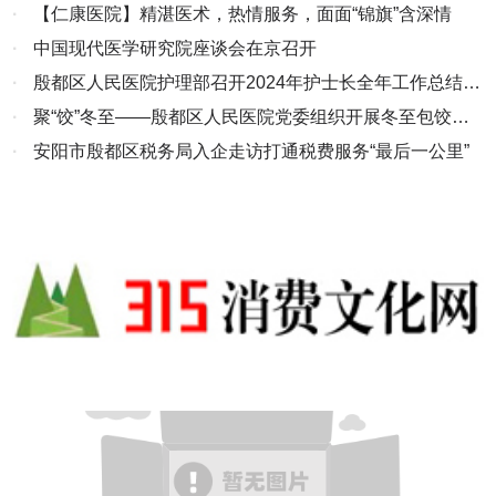
会
·
【仁康医院】精湛医术，热情服务，面面“锦旗”含深情
·
中国现代医学研究院座谈会在京召开
·
殷都区人民医院护理部召开2024年护士长全年工作总结汇
报会
·
聚“饺”冬至——殷都区人民医院党委组织开展冬至包饺子
活动
·
安阳市殷都区税务局入企走访打通税费服务“最后一公里”