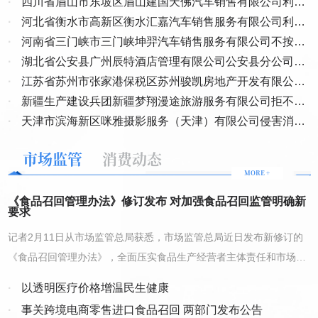
息，刘阿姨也没多想，直接加上了微信。 在微信上，两人互动很
·
定提供商品案
四川省眉山市东坡区眉山建国天佛汽车销售有限公司利用
安县人民法院不顾市场主体之间的协议约定和自身裁定批准的重整计
频繁。刘阿姨刚从东南亚旅游回来，这名男子自称是东南亚某富商的
·
格式条款侵害消费者权益案
河北省衡水市高新区衡水汇嘉汽车销售服务有限公司利用
划中的约定，违法恢复执行重整之前的调解书，不是在优化营商环
侄子，对刘阿姨关怀备至，还不忘分享自己在东南亚从事投资的工作
·
格式条款侵害消费者权益案
河南省三门峡市三门峡坤羿汽车销售服务有限公司不按照
日常。过了一周，该男子在聊天中提到一个黄金投资项目，声称稳赚
境，而是为一方私利有意破坏正常的营商环境。 3、淳安县人民法院
不赔，询问刘阿姨是否要参与投资，“姐，你可以先试试，投个一两万
·
约定提供商品案
湖北省公安县广州辰特酒店管理有限公司公安县分公司利
的一系列错误执行裁定及超范围、超标准、强关联查封冻结，置地方
元，如果赚钱了再多投。” 就这样，刘阿姨先后在该男子介绍的投
经济发展和稳定于不顾，导致两家规上企业被关停超一年之久，近
·
用格式条款侵害消费者权益案
江苏省苏州市张家港保税区苏州骏凯房地产开发有限公司
资平台转入近20笔、共计200余万元的资金。为了让刘阿姨安心，该
200工人下岗失业在家，民营企业生存无望，淳安营商环境堪忧。 淳
·
利用格式条款侵害消费者权益案
新疆生产建设兵团新疆梦翔漫途旅游服务有限公司拒不履
男子还专门发来网页链接，表示上面都是刘阿姨“赚到的钱”。当刘阿
安县人民法院为了逼迫受害人妥胁于司法权力的强高压，在对“案结
姨投入全部积蓄、准备提现时，该男子却消失不见了。她这才选择了
·
行承诺案
天津市滨海新区咪雅摄影服务（天津）有限公司侵害消费
事了”之案恢复执行的过程中，执行局副局长朱惇昊、执行员余鹏飞
报警，最后仅追回30余万元损失。 “这是一起典型的情感类诈骗案
者个人信息案
等在始作俑者黄琳违法扣押50万保证金的基础上，延续作出了十余
件，不法分子在婚恋网站或社交平台伪装成‘成功人士’或‘贴心老伴’，
市场监管
消费动态
双方关系日渐亲近后，再引导其参与‘投资’‘赌博’等骗局。”苏伟
起枉法执行裁定，超范围、超标准、强关联查封冻结，言语中处处带
MORE +
说。 苏伟建议，老年人可适当减少在公开社交平台发布生活动
有恐吓威胁，并且心虚下架了网上所有的裁判文书，让受害人和社会
态，发布时要注意保护个人信息，也不要轻易添加陌生人的微
公众无法查询。上述行为直接损害了市场主体的合法权益，造成了停
《食品召回管理办法》修订发布 对加强食品召回监管明确新
信。 延伸阅读 防诈三招：不贪、不慌、多问 不仅是老年
要求
工停产等巨大的经济损失。2023年2月17日，为了掩盖黄琳违法扣款
人，电信诈骗手段层出不穷，每个人都要提高警惕。山西省晋中市灵
行为，淳安县人民法院“以程序裁定代替实体审理判决，实体认定也
记者2月11日从市场监管总局获悉，市场监管总局近日发布新修订的
石县公安局反诈民警总结常见的电诈套路： “贷款秒到账”，好多
缺失法律支持”违法作出（2023）浙0127执恢30号之三裁定，违法冻
人急用钱时，刷到“无抵押、秒放款”的广告，下载APP后，骗子会说
《食品召回管理办法》，全面压实食品生产经营者主体责任和市场监
结“永金公司”尚在管理人处未予退还的保证金50万元，在我方提出执
要交手续费或保证金来验证还款能力。 “刷单赚外快”，“在家刷
管部门监管责任，对加强食品召回监管明确新要求。据了解，与现行
单，刷100返150”，刚开始给你几块钱甜头，等你投几百元、几千元
行异议后，2023年4月4日，淳安县人民法院将错就错以程序裁定代
·
以透明医疗价格增温民生健康
办法相比，新修订的办法压实食品生产经营者主体责任、明确各级市
进去，骗子就消失了。 “投资高回报”，微信群里有人晒“炒股/炒币
替实体审理判决，以强制关联“属指示付款”，违法作出（2023）浙
·
事关跨境电商零售进口食品召回 两部门发布公告
日赚上万”，“老师”天天讲课喊你投钱，其实群里大半都是“演
场监管部门监管职责、完善召回等级分级情形、加大惩戒力度。其