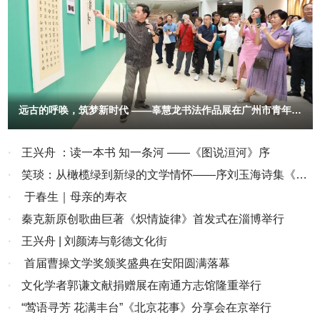
了能逛、能玩、能分享的沉浸式新春活动，用一场场接地气的线下互
动，回应年轻人对真实年味的期待。巡游路线深入全国各大城市商圈
与市井街巷，结合各地特色带来丰富内容，通过多元互动叠加体验，
打造出沉浸式新春节日场域。除趣味寻宝外，各地还设置了一系列精
彩互动：洽宝财神舞团以萌趣舞步圈粉无数，成为全场人气焦点，吸
引市民纷纷合影打卡；传统川剧变脸、神秘魔术等表演轮番上阵，不
远古的呼唤，筑梦新时代 ——辜慧龙书法作品展在广州市青年文
断点燃现场热情；人气超高的“嗑瓜子大赛”更是引爆多城比拼热潮，
化宫隆重开幕
市民踊跃参与、同台竞技，将年味氛围推向沸点。从新潮互动到传统
演艺，从趣味竞技到年味体验，多维度的活动设计让每一位参与者都
·
王兴舟 ：读一本书 知一条河 ——《图说洹河》序
能找到属于自己的快乐，还能现场一站式选购洽洽瓜子、坚果等新年
·
笑琰：从橄榄绿到新绿的文学情怀——序刘玉海诗集《生
好物。这份真实可触的年味体验，打破了线上营销的距离感，让年轻
命的原色》
·
于春生｜母亲的寿衣
人重新感受到热气腾腾的新年烟火气。三、重塑年味记忆，洽洽让中
·
秦克新原创歌曲巨著《炽情旋律》首发式在淄博举行
国年味走向世界年味是代代相传的幸福仪式。洽洽以快乐大篷车为流
动的年味载体，满载欢喜与福气走进百城街巷，在热闹互动中实现
·
王兴舟 | 刘颜涛与彰德文化街
从“经典年货”到“年轻人喜爱的年味乐趣”的全新升级，并以年轻化、
·
首届曹操文学奖颁奖盛典在安阳圆满落幕
场景化、趣味化的创新表达，为春节营销赋予新解法，唤醒大众心中
·
文化学者郭谦文献捐赠展在南通方志馆隆重举行
深藏的年味记忆。与此同时，洽洽海外送福活动同步开启，在美国、
加拿大、澳大利亚等全球11个国家和地区点亮新春祝福，让中国年
·
“莺语寻芳 花满丰台”《北京花事》分享会在京举行