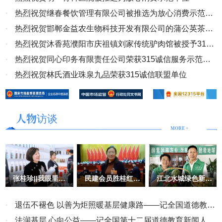
·
热烈祝贺继春餐饮管理有限公司被推选为放心消费示范单
位
·
热烈祝贺邯郸金益农生物科技开发有限公司的蒲公英茶被
推选为“百佳地方特色产品”
·
热烈祝贺沐香苑濮阳市庆祖镇刘家传统驴肉馆被授予315
诚信服务示范理事单位
·
热烈祝贺同心印务有限责任公司荣获315诚信服务示范副
会长单位
·
热烈祝贺林氏酒业珠泉九品荣获315诚信联盟单位
人物访谈
MORE +
张桂珍||我眼里的
民建会员胜桂红：
江北水城绿色新篇
美女企业家
殷商文化的传承者
章：华越酵素种植
与奉献者
大使李秀芳夫妇的
领航之旅
·
退伍不褪色 以善为炬照暖基层健康路——记全国道德教育
新闻人物、安阳蓝艺健康科技有限公司负责人冯明
·
法润基层 心向公益——记全国第十二届道德教育新闻人物