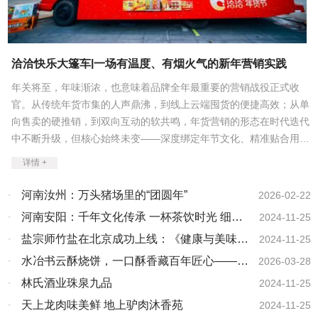
洽洽快乐大篷车|一场有温度、有烟火气的新年营销实践
年关将至，年味渐浓，也意味着品牌全年最重要的营销战役正式收
官。从传统年货市集的人声鼎沸，到线上云端囤货的便捷高效；从单
向售卖的硬推销，到双向互动的软共鸣，年货营销的形态在时代迭代
中不断升级，但核心始终未变——深度绑定年节文化、精准贴合用户
情绪。放眼今年马年春节营销，洽洽快乐大篷车全国巡游以“情绪共
详情 +
鸣+多元场景体验”破局，走出了一条差异化的年货营销之路。作
为“嗑瓜子”这一传统年俗的绝对主角，国民品牌洽洽在今年春节期间
·
河南汝州：万头猪场里的“团圆年”
2026-02-22
开启快乐大篷车全国巡游活动，将热闹、福气与传统年俗一并送到全
·
河南安阳：千年文化传承 一杯茶饮时光 细品
2024-11-25
国25座城市消费者手中，累计吸引现场围观市民104万人，寻宝参与
汉字茶韵 领略字都之美
·
盐宗师竹盐在北京成功上线：《健康与美味的
2024-11-25
人数破2万人，全网曝光量高达6500万，并荣登多地同城热搜榜，在
春节前夕成功引爆一场现象级的全民欢乐热潮，也让传统年味在创新
崭新篇章》
·
水冶书云酥烧饼，一口酥香藏百年匠心——热
2026-03-28
互动中焕发出全新活力。洽洽此次营销突围，扎根年味、拥抱年轻，
烈祝贺水冶书云酥烧饼被推选为全国“百佳地方
·
林氏酒业珠泉九品
2024-11-25
围绕三大核心要点发力：一、洞察新年好运期许，以寻宝为主线，解
特色名吃”
·
天上龙肉味美鲜 地上驴肉沐香苑
2024-11-25
锁新春好彩头每逢春节，祈愿新一年顺顺利利、收获好运是国人最普