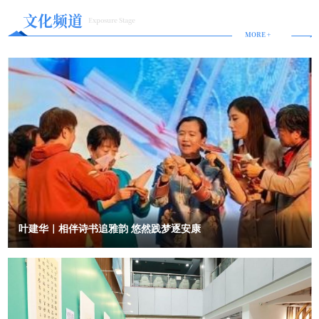
遍的期待。尤其步入马年，“马上好运”“马上来财”的美好心愿在各大
文化频道
Exposure Stage
社交平台悄然升温，构成了春节期间最具共鸣的情绪底色。洽洽精准
MORE +
捕捉到这一情绪，将年轻人对好运的期待与传统财神文化巧妙结合，
推出“洽洽到，财神到”的活动主题，简单又有极具年味氛围感。同时
以“寻宝”为核心互动机制，以“金瓜子”作为终极奖励，引导市民在探
索中感受年味，找到“好彩头”。这不仅是一场轻松好玩的互动，更是
沉浸式“新年沾福气、迎好运”的仪式感体验，让“洽洽到，财神到”从
一句口号，变成可触摸、可参与、可分享的真实福气。巡游现场，一
辆满载喜庆的大篷车化身流动的“年味符号”，车内陈列着巨型洽洽红
袋瓜子与 100% 全坚果礼盒。萌趣的“洽宝财神”手持象征财运的金瓜
子沿路派发上万份财气好礼，将“洽洽到 财神到”的新春祝福送到街头
巷尾，成为今年春节线下最具人气的年味风景之一。二、回应年味呼
唤：多元互动叠加，让烟火气回归街头如今，年轻人真正向往的，是
叶建华｜相伴诗书追雅韵 悠然践梦逐安康
亲身参与的烟火气——是一家人围坐嗑瓜子的轻松欢乐，是街头巷尾
的热闹氛围，是能打卡、能互动、能分享的沉浸式年味儿。消费平台
年货报告显示，年轻人已逐步成为春节消费主力，“线下民俗体验”“春
节打卡地”的搜索量同比上涨387%，其中近四成是00后，大家更爱能
亲身参与的过年方式。这次洽洽选择把线上热度落到线下，让久违的
烟火气重新回到街头。和传统年货大卖场不同，洽洽把巡游现场做成