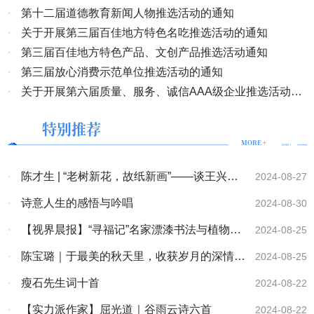
·
第十二届道德教育新闻人物推选活动的通知
·
关于开展第三届百佳地方特色名吃推选活动的通知
·
第三届百佳地方特色产品、文创产品推选活动通知
·
第三届放心消费示范单位推选活动的通知
·
关于开展第六届质量、服务、诚信AAA级企业推选活动的
通知
特别推荐
MORE +
·
陈才生 | “老树新花，故纸新画”——谈王兴舟
2024-08-27
的读书观
·
诗意人生的感悟与吟唱
2024-08-30
·
【视界晨报】“寻福记”名家漂漆书法与植物画
2024-08-25
非遗作品展在福州成功举办
·
陈宝璐｜于最美的秋天里，收获岁月的深情
2024-08-25
（美文）
·
瘦石先生词十首
2024-08-22
·
【实力派作家】屈光道｜谷雨云诗六首
2024-08-22