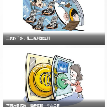
第三方有失公充的调解方案。淳安县人民法院民二庭庭长黄琳的违法
自己取钱用来装修，为啥要管？”可嘴上说是用来装修，李大爷却回答
扣押行为违反了国务院《优化营商环境条例》第十四条、第六十九
不出来准备装修哪里的房子。民警又联系了他的女儿，女儿表示对父
条、《浙江省优化营商环境条例》第八十六条、《杭州市优化营商环
亲取款的事情毫不知情，而且近期家里也没有要装修的房子。 再
境条例》第五十七条等关于“严禁违反法定权限、条件、程序对市场
三追问下，李大爷终于道出实情——他准备把这笔钱投入一个“高收益
主体的财产和企业经营者个人财产实施查封、冻结和扣押等强制措
投资项目”。此前，李大爷经人介绍接触到这个“机会”，对方声称保证
能赚大钱，李大爷信以为真。由于不熟悉智能手机的操作，他去银行
施”的规定，严重侵犯和损害了市场主体的合法权益，是对淳安营商
取款13万元，再加上家里的7万元现金，打算把这20万元一起交给对
环境的践踏。 2、淳安县人民法院违法恢复执行企业重整之前的调解
工资四千多，花五百刷微短剧
方代为操作。 “这是典型的诈骗，钱进去就出不来了！”民警说。
书，违背了最基本的信赖保护原则，让民营企业通过重整带来的希望
可李大爷不愿相信，反复说肯定能赚钱，还给民警展示了APP里的每
再次破灭。 2023年1月18日，淳安县法院对“案结事了”之案，违法作
日进账流水。 “这只是一串数字，根本转不到你的银行账户
出（2023）浙0127执恢30号裁定（2023年2月18号才收到），错误
上。”在民警的反复劝说下，李大爷终于意识到自己遇到了骗子。
的恢复破产重整已结案且另有约定不具备恢复条件的（2020）浙
滨湖派出所副所长葛磊提示，所谓“投资”APP、“内部投资群”都是精心
0127民初2388号民事调解书。该裁定不仅违反了《企业破产法》第
设计的圈套。“投资理财必然伴随着风险，‘稳定、高收益、高回报’的
投资项目都是投资诈骗的惯用话术，通过暴利诱惑套取本金，不要下
89条、第25条之规定，也违背了最基本的信赖保护原则，让平等市
载来路不明的投资类APP。”葛磊说。 合肥市公安局包河分局反诈
场主体之间的约定成为废纸，让市场主体对司法权和法院作出的裁定
中心负责人苏伟表示，李大爷碰上的是典型的复合型骗局，随着我国
失去了最起码的信赖，这样的营商环境民企如何生存？ 2022年7月
对银行账户管理日趋严格，不法分子会引导受害人取出现金或者购买
11日，法院裁定祥云公司股权过户给净诚公司，7月14日管理人与重
大量金条、购物卡等实物，到指定地点进行交易。苏伟提
整投资人已办理移交手续且交接完毕，2022年8月4日管理人开始清
醒，“96110”是反诈专线，“看到‘96110’的来电，就表明您或家人可能
偿破产债权，并全部清偿完毕。以上事实证明祥云、祥虹公司从
正在遭遇电信网络诈骗，一定要及时接听。” 高息养老有猫腻，当
2018年12月至2022年8月历时4年的破产重整程序已经结案。且在与
心“馅饼”变陷阱 “花费3万到20万元，就可以买到一个养老床位，
本想免费试用，结果被扣一年会员费