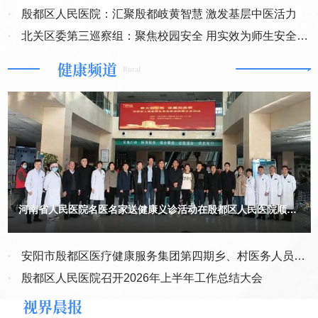
0127执异6号执行裁定。又虚构一个“第三人”，违法作出（2023）浙
员”。 “客服说退款”，接到电话说“你买的东西质量有问题，要给你
·
殷都区人民医院：汇聚殷都岐黄智慧 激发基层中医活力
0127执异7号执行裁定书，分别错误的驳回案外人永金公司和被申请
中，新修订的办法明确要求食品生产经营者应当建立并实施食品召回
退款”，让你点链接填银行卡、验证码，其实是为了盗取钱
人涌和公司的执行异议，该两份裁定与（2018）最高法民终209号民
·
北关区委第三巡察组：聚焦校园安全 用实效为师生安全护
管理制度，规定食品经营者、食品集中交易市场开办者、食品经营柜
财。 “公检法让你转账”？假的！接到自称“公安局/法院”的电话，
事判决书、（2022）最高法民再237号民事判决书存在类案不同判，
说你“涉嫌洗钱/犯罪”，让你把钱转到“安全账户”。真警察不会这么
航
台出租者、食品展销会举办者及网络食品交易第三方平台提供者有配
健康频道
淳安法院凌驾于国家法律之上，凌驾于最高法判决依据之上，受害人
干。 防诈骗的方法要记牢： 陌生链接不点击。短信或微信收
Rural
合召回义务。此外，新修订的办法完善召回等级分级情形，以食品安
到不明链接，比如“点我领红包”“查看快递进度”，千万别点，可能是盗
穷尽所有的沟通反映和举报都是徒劳无功，淳安法院毫无司法公正可
全危害程度、需要实施召回的紧急程度等为依据，明确三级召回情
取信息的钓鱼网站。 可疑电话不乱接。“+”或“00”开头的境外电
言。 更为离谱的是，淳安县人民法院在2023年1月20日、1月28日、
话，170、171开头的虚拟号码，十有八九是骗局。 “天上掉馅饼
形，并差别化设置各级召回启动时限，将召回的启动时限由24、48、
12月27日、2024年1月29日又先后作出了（2023）浙0127执恢30号
的事”不信。“中奖了”“领补贴”“免费领礼品”，让你先交钱、填银行卡
之一、之二、之四、之五执行裁定书，且这些执行裁定书当时并未依
72小时调整为24、36、48小时，提高针对性风险防控效果，增强食
的，都是骗钱的。 个人信息不随便填。银行卡号、密码、验证
法送达给被执行人和利害关系人，我方是在意外得知存在这些文书并
品召回的可操作性。
码，还有身份证号，别随便告诉别人！尤其是验证码，谁要都不
经催讨后才收到的（其中之一、之二实际收到日期为2024年4月16
给。 给陌生人转账、给“投资项目”打钱前，先问自己：“这人我认
日，之三为4月10日，之五为2月17日）。这些裁定不仅存在弄虚作
识吗？”“这事靠谱吗？”拿不准就问家里人，或者直接报警。 装好
国家反诈中心APP。打开“来电预警”功能，相当于给手机装了“防盗
假、暗箱操作之嫌，而且存在超范围、超标准、超权限、强关联查封
河南省人民医院名医名家送健康义诊活动在殷都区人民医院顺利
门”。 被骗了也别慌，马上做这3件事：打110报警，说清楚被骗
开启
冻结等系列严重违法行为。（2023）浙0127执恢30号之一、之二执
经过、转账金额、对方账号；保留聊天记录、转账截图、电话录音；
行裁定在我方不知情的情况下几天之内先冻结后解除，司法权随性所
如果是银行转账，赶紧联系银行客服，看能不能冻结对方账户。
·
安阳市殷都区医疗健康服务集团第四期乡、村医务人员培
用、肆意妄为，这种我说即为“法”，我行即为“法”，司法者等同
记住“不贪、不慌、多问”，把钱袋子捂得紧紧的。（记者 罗阳奇）
于“法”的执行行为，让守法者毫无安全之感。（2023）浙0127执恢
训班开班
·
殷都区人民医院召开2026年上半年工作总结大会
（记者郑洋洋整理）
30号之四执行裁定“禁止变更第三人淳安祥润实业有限公司的法定代
视界晨报
表人、股东信息”存在违法的强关联，侵害了毫无关联关系的第三人