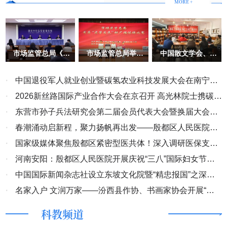
MORE +
祥润公司的合法权益，司法者将国家赋予的执法权演变成合法性
的“土匪抢盗”。（2023）浙0127执恢30号之五执行裁定延续
（2023）浙0127执恢30号之三裁定之错误，继续错误冻结该50万保
证金，时至今日，该笔保证金既未执行给申请执行人，亦未退还给所
市场监管总局《企
市场监管总局举办
中国散文学会、北
有权人永金公司，继续将该笔保证金悬于空中，至今长达2年多之
业信息公示暂行条
首届“监管为民”杯
京市石景山区作协
久，明显的目的是作为延续逼迫受害人妥胁之砝码。 淳安县人民法
例》 实施十周年
广播体操比赛
党建活动《志愿
暨信用监管成就介
军･存亡之战》观
院的一系列错误执行裁定及超范围、超标准、超权限、强关联查封冻
·
中国退役军人就业创业暨碳氢农业科技发展大会在南宁举
绍 专题新闻发布
影座谈圆满结束
会实录
结、关停企业如“土匪进村”般的驱赶正在上班的员工，拉闸停电，致
行
·
2026新丝路国际产业合作大会在京召开 高光林院士携碳氢
两家规上企业近200名员工下岗失业在家，约500万元在机生产半成
核肥与多国外交官共商共赢
·
东营市孙子兵法研究会第二届会员代表大会暨换届大会顺
品成为废品，民企活活被司法权折腾而死。淳安法院的这一系列违法
行为违反了国务院《优化营商环境条例》第十四条、第六十九条、
利召开
·
春潮涌动启新程，聚力扬帆再出发——殷都区人民医院工
《浙江省优化营商环境条例》第八十六条、《杭州市优化营商环境条
会委员会第四届第一次代表大会圆满举行
·
国家级媒体聚焦殷都区紧密型医共体！深入调研医保支付
例》第五十七条及《最高人民法院关于优化法治环境促进民营经济发
改革与三医协同发展成效
·
河南安阳：殷都区人民医院开展庆祝“三八”国际妇女节系
展壮大的指导意见》第24条等关于“严禁超权限、超范围、超数额、
列活动
·
中国国际新闻杂志社设立东坡文化院暨“精忠报国”之深圳
超时限查封扣押冻结财产，侵害当事人或者利害关系人、案外人等财
产权利”“灵活采取查封措施。对能‘活封’的财产，尽量不进行‘死封’，
东坡文化行活动正式开启
·
名家入户 文润万家——汾西县作协、书画家协会开展“名
使查封财产能够物尽其用，避免社会资源浪费。查封被执行企业厂
家入户，文润万家”春节慰问活动
科教频道
房、机器设备等生产资料的，被执行人继续使用对该财产价值无重大
影响的，可以允许其使用”等的规定，是对市场主体合法权益的公然