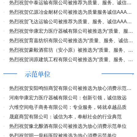
服务、诚信AAA级企业”
·
热烈祝贺中泰运输有限公司被推荐为质量、服务、诚信
辑：土火）
AAA级企业
·
热烈祝贺亿源冶金耐材公司被推选为质量服务诚信AAA级
企业
·
热烈祝贺飞达运输公司被推荐为质量、服务、诚信AAA级
企业
·
热烈祝贺华康宏力医疗器械有限公司被推选为“质量、服
务、诚信AAA级企业”
·
热烈祝贺育嘉纺织有限公司被推选为“质量、服务、诚信
AAA级企业”
·
热烈祝贺豪毅酒窖坊（安小原）被推选为“质量、服务、诚
信AAA级企业”
·
热烈祝贺润原建筑工程有限公司被推选为“质量、服务、诚
信AAA级企业”
示范单位
·
热烈祝贺安阳鸣恒商贸有限公司被推选为放心消费示范单
位
·
河南华康宏力医疗器械有限公司：创新引领，诚信致远
·
六维空间电子商务有限公司：专业服务，铸就卓越品质
·
晟庭商贸有限公司：诚信为本，奉献社会的行业典范
·
热烈祝贺豫北酿酒有限公司被推选为放心消费示范单位
·
热烈祝贺明一骨科医院被推选为放心消费示范单位