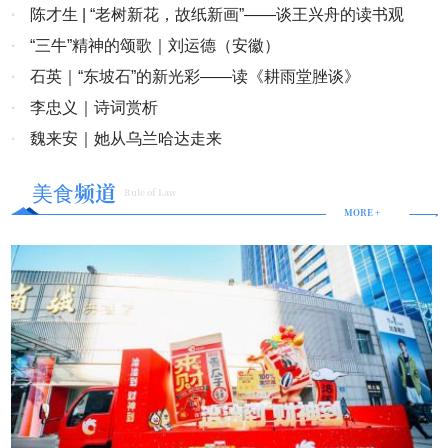
在福州成功举办
·
陈才生 | “老树新花，故纸新画”——谈王兴舟的读书观
·
“三牛”精神的颂歌｜刘运德（安徽）
·
石英｜“东坡石”的新光彩——读《耕雨堂脞谈》
·
李忠义｜诗词赏析
·
魏来安｜她从乌兰哈达走来
美食频道
Rule of Law
MORE +