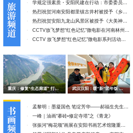
求悬于空中，兜兜转转永远落不到实处。关于违法恢复执行重整前执
·
学规定强素质・安阳民建在行动：市委委员宋
行案，涌和公司经过执行异议、复议、申诉、执行监督等，其违法和
·
亚明推动景区深度合作
热烈祝贺河南安阳都里镇古井村被授予《乡村
错误的问题依然没有得到解决。三级法院对问题视而不见，姑息错
·
记忆》影视拍摄基地
热烈祝贺安阳九龙山风景区被授予《大美神
误，盲目裁定，不顾企业死活，枉法裁定，超标查封冻结，与国家、
省、市关于优化营商环境的法规政策背道而驰。 国务院《优化营商
·
州》影视拍摄基地
CCTV放飞梦想“红色记忆”微电影在河南林州开
环境条例》第四十八条、第四十九条、第六十九条和《浙江省优化营
·
机
CCTV 放飞梦想“红色记忆”微电影系列活动启
商环境条例》第八十一条、第八十七条、第九十二条、第九十四条及
动
《杭州市优化营商环境条例》第五条、第六十八条、第六十条等规定
了“对市场主体的诉求和举报，有关部门要畅通救济渠道，依法纠正
违法行为，对不履行优化营商环境职责或者损害营商环境的政府和有
关部门及其工作人员，依法依规追究其责任”。《浙江省优化营商环
境条例》第九十二条第二款规定：“监察机关应当加强对公职人员推
动优化营商环境工作的监督，依法查处违法行使职权损害营商环境的
重庆：修复“生态廊道” 打造
武汉汉阳：暖“新”团年饭 绘
文旅新场景、新地标
就城市温暖底色
行为。”根据《最高人民检察院关于渎职侵权犯罪案件立案标准的规
定》关于“滥用职权案”立案标准第6点：“造成公司、企业等单位停
·
孟黎明：墨凝国色 笔绽芳华——郝福生先生牡
业、停产6个月以上的”规定，淳安县人民法院有关当事法官已构成滥
用职权罪的立案标准。 在此，受害人恳请各级党委、政府及有关部
丹画赏析
·
一峰｜油画“摹砖•修定寺塔”之《青龙》
门高度关注此事，依职权认真调查核实，依法依规查处，真正把解决
·
张振河“梅花颂”画展在安阳书画艺术馆隆重开
市场主体的诉求和困难，特别是当其面对来自司法权等公权力的侵害