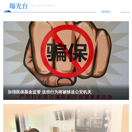
意义 市场自治是指市场主体在法律规定的范围内，自主决策、自主
级，“供”“需”双向奔赴中，超大规模市场潜力持续释放。 2月22
感
化在新时代绽放更耀眼的光彩；愿每一位亲友、朋友，三餐烟火暖，
曝光台
元化”：除年夜饭和走亲访友的传统之外，他们用手机互致祝福，“为
315 Exposure Stage
日，游客在天津杨柳青古镇游玩。新华社记者 赵子硕 摄 长江之
经营、自负盈亏的一种经济运行机制。市场自治是市场经济的基本特
四季皆安然，家人闲坐、灯火可亲，所求皆如愿，所行皆坦途。2026
节庆方式注入现代气息”。不过，无论形式如何变化，“春节的核心意
MORE +
畔，拥有百年历史的芜湖老船厂变身“国潮体验地”，咖啡文化、创意
征，也是市场经济发展的重要动力。 市场自治的意义在于：提高市
年，让我们乘着文化强国建设的春风，策马扬鞭、奋勇争先，以赤诚
义——家庭团圆、辞旧迎新，在年青一代心中依然占据重要位
市集受到年轻消费者喜爱；南京金陵长乐坊开市迎客，商铺店家身着
之心坚守文脉，以奋进之姿奔赴新程，在传承中华优秀传统文化、推
场效率。市场自治可以充分发挥市场主体的积极性和创造性，提高市
置”。 2月18日，人们在甘肃省兰州市七里河区兰州老街观看舞狮
汉服扮演历史人物，让游客沉浸式体验“金陵风华”；位于重庆沙坪坝
动文化繁荣发展的道路上步履不停，共赴一场繁花似锦的文化之约，
场效率，促进经济的发展和繁荣。保障市场公平。市场自治可以确保
表演。新华社发（侯崇慧摄） “中国春节蕴含和谐、团圆与辞旧迎
区的“洞舰1号”主题景区内，孩子们在“地心历险”中开启一场别样科幻
共谱新时代中国文化发展的壮丽华章！祝全国的朋友们新春快乐、马
新的意义，体现中国的文化自信与古老智慧。在地缘政治冲突频发，
市场主体在平等的基础上进行竞争，保障市场公平，维护市场秩序。
之旅…… 科技赋能之下，消费的价值链条不断向智能、体验感、
年大吉、阖家团圆、幸福安康、万事胜意、喜乐绵长！
造成新的世界失序之际，这个节日推动着全球交流。”巴基斯坦学者马
促进市场创新。市场自治可以激发市场主体的创新意识和创新能力，
个性化方向延伸。 自动避障、规划路径的扫地机器人，挥手可调
哈茂德·乌尔哈桑·汗在《巴基斯坦观察家报》撰文指出，中国春节
促进市场创新，推动经济的发展和进步。 三、司法独立与市场自治
节吸力的油烟机，精准控温送风的智能空调……今年春节，“能互动会
是“全人类共享的文化瑰宝”。 许多外国人通过春节了解中国和中
思考”的人工智能（AI）家电成为消费主流产品。 “春节期间，智
的关系 司法独立与市场自治是相互关联、相互影响的关系。司法独
国文化。美国《环游世界》杂志将镜头对准涌入中国欢庆春节的游
能穿戴设备和AI家电销量猛增，融合AI场景体验的新品销售占比超过
立是市场自治的重要保障，市场自治是司法独立的重要基础。 司法
客：在北京，荷兰学生芬恩戴上马头造型的帽子，在公园的金色许愿
50%。”苏宁易购门店管理中心负责人孟庆祥说。 2月21日，消费
独立是市场自治的重要保障。市场经济是法治经济，市场主体的自主
树下拍照打卡。杂志文章说，以传统美食、特色文化活动为标志的中
者在天津市南开区一商场选购。新华社记者 李然 摄 国家信息中
决策、自主经营、自负盈亏需要法律的保障和规范。司法独立可以确
国春节，令追求沉浸式体验的游客心向往之。今年春节，海外游客纷
心经济预测部宏观经济研究室副主任邹蕴涵表示，我国人均国内生产
至沓来，热切希望参与这场“世界上最盛大的庆典之一”。 《俄罗
保司法机关依法独立公正地行使职权，为市场主体提供公正的司法保
总值已接近1.4万美元，消费增长将从“量的扩张”逐渐转向“质的提
斯报》注意到，西方社交媒体上兴起“成为中国人”潮流——外国网民
加强医保基金监管 这些行为将被移送公安机关
障，维护市场秩序，保障市场公平。 市场自治是司法独立的重要基
升”，新技术、新业态、新模式加速涌现，带动产业升级、供给创新，
开始积极尝试“中国生活方式清单”：喝温水、煮粥、练习八段锦、泡
础。市场经济是自主经济，市场主体的自主决策、自主经营、自负盈
持续激活国内大市场的巨大潜力。 供需提质，政策加力。春节期
茶。报道说，中国春节展现的地域多元性与“和而不同”的文明特质，
间，各地坚持惠民生和促消费紧密结合，“政策+活动”双轮驱动，持续
亏需要充分的自由和空间。市场自治可以充分发挥市场主体的积极性
正成为外国人理解中国价值观的窗口。 中国春节热潮，正在走向
释放消费活力。 安徽安庆通过微改造、精提升，扩围升级“一刻钟
和创造性，提高市场效率，促进经济的发展和繁荣。司法独立需要在
世界。俄罗斯塔斯社说，莫斯科地铁开通春节主题列车，将运营约一
便民生活圈”，打造主客共享的消费场景；甘肃清水县创新“村晚+”模
市场自治的基础上进行，司法机关的职权范围和行使方式需要尊重市
个月。西班牙《世界报》说，马德里的中国春节庆祝活动内容丰富，
式，将文艺展演、民俗体验、年货采购等有机融合；江苏苏州依托有
场规律和市场主体的自主选择。 四、案例分析 淳安县人民法院个别
其中最受人关注的是春节庆祝游行。泰国《民族报》说，泰国旅游局
奖发票试点、消费品以旧换新等政策，举办200余场新春惠民消费活