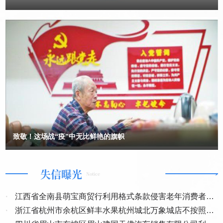
享受不同等级和时长的优质养老服务。即使不入住，也可以拿到10%
管理人办理移交前，净诚公司代表祥云公司、祥虹公司均已认可与受
的年息。”——如此诱人的承诺来自安徽省肥东县一家养老公寓负责人
害人自愿签署“可持续生产状态下的现状移交”约定，签署的协议中均
王某。他还表示公司在打造医疗+康养的“最新养老生态”，让不少老年
已表明不申请执行重整之前的（2020）浙0127民初2388号的民事调
人心动。王某和员工带着老年人参观旗下的生物科技公司，组织大家
解书。依照《民法典》第七条规定“民事主体从事民事活动，应当遵
免费旅游，还热络地称呼他们“干爹”“干妈”。 这些情节都发生在安
循诚信原则，秉持诚实，恪守承诺”，双方签署的《重整投资合作协
徽肥东县公安局破获的一起非法吸收公众存款案中，真实情况是王某
议》约定已变更该“民事调解书”内容，相对方已产生合理的信赖利
的公司经营出现问题，其开办的养老公寓也未依法履行备案手续。在
益，其申请恢复执行不仅违反了信赖保护原则，而且实为谋取不正当
此案中，95名老年人被骗近700万元，所幸相关损失已被警方追
回。“不法分子抓住老年人对健康和养老的需求，以‘安稳无忧’的晚年
利益。同时也是自我否定了法院裁定批准的《重整计划草案》中关于
为承诺，诱导老年人落入圈套。”办案民警周昌说。 合肥市中级人
持续经营方案的约定。用（2023）浙0127执恢30号裁定推翻持有祥
民法院审委会委员、刑二庭庭长鲍杰表示，不法分子还会抓住老年人
云、祥虹公司100%股权的股东净诚公司和昌虹公司签订的《重整投
对互联网新技术、新经济模式了解有限的特点，利用“区块链”“元宇
资合作协议》中的约定，明显存有帮助毁约方掠夺受害人的财产，存
宙”“加密货币”等前沿概念制造信息迷雾，用专业名词包装投资骗局。
在利益输送和瓜分不当得利之嫌。违法动用司法权干预市场主体间的
致敬！这场战“疫”中无比鲜艳的旗帜
上述案件中的所谓“最新养老生态”便是如此。 鲍杰提示，老年人
民事行为，助长了毁约方贪婪的欲望，激化了股东之间的矛盾，致使
要牢记“天上不会掉馅饼”，家中的晚辈也要主动向老年人普及常见的
企业损失和社会损失持续扩大。并由此引发出十余起本不该发生的诉
诈骗手法和新型骗术，提醒他们做任何与金钱有关的决定前，务必先
失信曝光
与子女商量。 温情脉脉是伪装，投资理财骗积蓄 “姐姐好！我
讼案，不仅极大地浪费了司法资源，也损害了地方经济发展，让民营
Notice
也喜欢旅游，可以加个微信聊一聊吗？”一天下午，家住合肥包河区的
企业生存无望，老百姓就业无保障，公正司法失信于民。 《杭州市
刘阿姨在社交媒体平台收到了这样一条消息。消息来自一名陌生男网
优化营商环境条例》第四条规定“……人民法院等有关部门和单位应
·
江西省全南县萌宝商贸行利用格式条款侵害老年消费者权
友，之前常常给她分享的旅游动态点赞评论。这两年，退休独居在家
当按照各自职责做好优化营商环境工作。公职人员应当严格遵守亲清
·
益案
浙江省杭州市余杭区鲜丰水果杭州城北万象城店不按照约
的刘阿姨爱上了旅游，旅途中经常在社交媒体上分享。看到这条消
政商交往行为准则，增强主动服务意识，依法履职，勤勉尽责。”淳