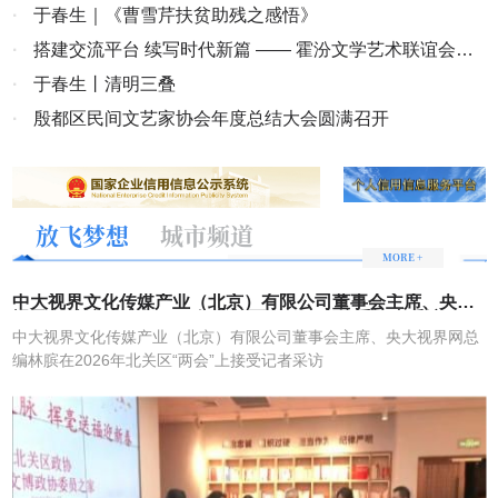
味跨越山海，与海内外华人共迎中国年。从旅途到家门，从国内到海
·
于春生｜《曹雪芹扶贫助残之感悟》
外，洽洽用一场场鲜活的新春体验，唤醒年味记忆、焕新年味表达，
·
搭建交流平台 续写时代新篇 —— 霍汾文学艺术联谊会成
让传统年味更具时代活力，也让中国年味走向世界。
立
·
于春生丨清明三叠
·
殷都区民间文艺家协会年度总结大会圆满召开
放飞梦想
城市频道
MORE +
中大视界文化传媒产业（北京）有限公司董事会主席、央大
视界网总编林膑在2026年北关区“两会”上接受记者采访
中大视界文化传媒产业（北京）有限公司董事会主席、央大视界网总
编林膑在2026年北关区“两会”上接受记者采访