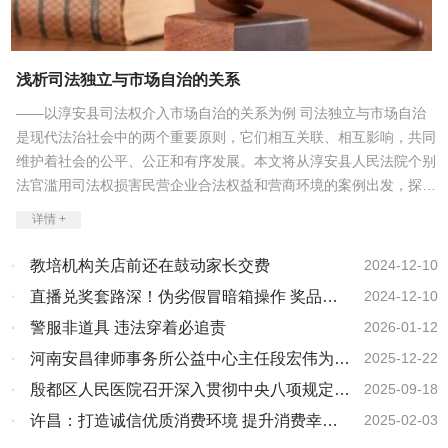
演。新华社发（施亚磊摄） 喀麦隆“非洲数字商业”网站说，2026
服务筑牢出行保障，温暖万千旅途。 人享其行，货畅其流。交通
意四十余件，被市政协采用，得到了领导的关注和相关部门的重视，
年春晚亮相的机器人标志着“一个巨大的飞跃”，中国的人工智能展现
运输部数据显示，2月16日至2月22日，国家铁路累计运输货物
取得了很好效果。成绩的突出被政协安阳市委聘请为社情民意信息
强大实力。保加利亚国家电视台评论说，在春晚上，人们看到“中国的
6568.7万吨；邮政快递累计揽收量约8.06亿件，累计投递量约6.3亿
员，荣获民建安阳市委“优秀会员”“突出贡献奖”等荣誉称号，作品也先
愿景和科技雄心，传统与未来齐头并进”。 在外媒报道中，同样突
件。 假日里，人流、物流交织奔涌，汇成流动中国最动人的春日
浅析司法独立与市场自治的关系
后在中国网、《团结报》、团结网、中国统一战线、人民论坛、民建
出的还有中国的“数字红包”和“数字年货”。阿根廷“中国道路”网站报道
画卷，彰显着中国经济的生机与活力。 人市两旺，假日经济活力
中央及河南省委网站、河南统战部主管的中原之根、搜狐、百度、腾
说，发红包这个古老传统，如今已成为科技巨头竞逐的新战场——人
——以淳安县司法权介入市场自治的关系为例 司法独立与市场自治
足 祖国北疆，位于黑龙江的亚布力滑雪旅游度假区，蜿蜒雪道上
讯、今日头条、河南日报顶端新闻等媒体共发表文章千余篇。被民建
工智能助手元宝宣布春节发放10亿元现金红包；文心一言、千问、豆
人影攒动，滑雪爱好者们尽享“速度与激情”。 “今年受冬奥氛围感
是现代法治社会中的两个重要原则，它们相互关联、相互影响，共同
河南省委授予“民建全省思想政治建设工作先进个人”。我还热心参与
包纷纷跟进，发放数十亿元红包及代金券。据估算，春节期间，中国
染，雪场上的人明显多了，大家都在用运动贺岁。”来自上海的雪友毛
维护着社会的公平、公正和有序发展。本文将从淳安县人民法院个别
社会公益事业，积极响应民建河南省委号召，精心挑选出涵盖党建理
用户手机红包收发量将达到约500亿次，总额将达到数千亿元人民
博文兴奋地说。 2月22日，滑雪爱好者在黑龙江省亚布力滑雪旅
论、历史文化、教育研究、经济管理等多个领域的精品图书，累计向
法官滥用司法权损害民营企业合法权益和营商环境的案例出发，探讨
币。 中国企业春节前夕发布的人工智能视频模型也引发外媒热
游度假区滑雪。新华社发（曾东摄） 南海之滨，海南迎来自贸港
黄河交通学院捐赠价值5000余元图书，传递了政协委员的正能量和好
司法独立与市场自治的关系，并提出一些思考和建议。 一、司法独
议。路透社报道说，Seedance 2.0凭借几个提示词就能生成电影级质
全岛封关运作后的首个春节假期。 在海口日月广场免税店，马年
详情 +
声音。马年，象征着奔腾不息、勇毅前行，恰如新时代中国文化事业
感的短视频，迅速在社交网络刷屏，美国企业家埃隆·马斯克评论
立的内涵与意义 司法独立是指司法机关在行使司法权时，不受任何
主题装饰将新春氛围拉满，金饰、化妆品等热门区域客流如织。据海
的奋进姿态。2025年的积淀，是2026年再启新程的底气。新的一
其“进展迅速”。法新社援引总部位于瑞士的希图科技公司的话报道
外部因素的干扰和影响，依法独立公正地行使职权。司法独立是现代
口海关统计，春节假期前七天，海南离岛免税购物金额达20.7亿元，
·
教培机构关店前还在鼓动家长交费
2024-12-10
年，我们将以“龙马精神”自勉，坚守中华优秀传统文化根脉，让千年
说，该模型是“目前最先进的人工智能视频生成模型”。 《澳大利
法治国家的基本要求，也是保障公民权利和社会公平正义的重要保
比去年春节假期同期增长16.8%。 2月16日，顾客在海口日月广
文明薪火相传；我们将聚力推动跨界融合创新，搭建全国性文化合作
·
直播兑奖套路深！伪劣假冒暗箱操作 奖品实
亚金融评论报》报道，在中国各地烟花绽放、人们欢聚一堂庆祝春节
2024-12-10
场免税店选购商品。新华社记者 郭程 摄 这个春节，“一南一北”的
障。司法独立的意义在于：保障司法公正。司法独立可以确保司法机
平台，促进传统艺术与现代科技、新媒体深度结合，探索文化传播的
之际，中国顶尖科技公司也推出自己的“奇观”。春节是购物、游戏和
火热场景，成为假日中国消费旺、经济暖的生动注脚。 商务大数
物质量堪忧
·
警服非道具 违法穿着必追责
2026-01-12
关不受任何外部因素的干扰和影响，依法独立公正地行使职权，从而
新路径、新形式，让优秀传统文化以更鲜活、更时尚的姿态融入当代
网络流量的高峰期，为企业带来可以大规模吸引用户注意力的难得机
据显示，假期前四天，全国重点零售和餐饮企业日均销售额较2025年
生活，让文化强国建设的步伐更加坚实，不负时代赋予的使命，不负
保障司法公正。维护社会稳定。司法独立可以增强司法机关的权威性
·
河南安昌律师事务所公益中心主任段宏伟为新
2025-12-22
遇。中国科技巨头正在将人工智能技术“重新定位为大众市场消费产
春节假期前四天增长8.6%。抖音生活服务春节消费数据显示，与去年
人民的殷切期许。新春启序，华章再启。在这万家团圆、共庆佳节的
和公信力，使社会公众对司法机关的信任和尊重，从而维护社会稳
品”。 全球共享的文化符号 “春节是中国最重要的传统节日，
春节同期相比，今年春节假期前七天抖音团圆饭套餐订单量增长超
型职业农民培养班开展法律讲座
·
殷都区人民医院召开深入贯彻中央八项规定精
2025-09-18
美好时刻，愿瑞马呈祥，护佑大家福寿绵长、松柏常青，岁岁安暖，
承载着数千年的文化传统，凝聚着家庭团圆的美好期盼。”埃及开罗新
定。促进经济发展。司法独立可以为市场经济提供稳定的法律环境和
210%，非遗演艺类销售额增长超100%。 新场景点亮新消费，新
年年顺遂；愿各位文化同仁，以梦为马、不负韶华，事业一马当先、
神学习教育总结大会
·
许昌：打造诚信优质消费环境 提升消费幸福
2025-02-03
闻电视台如此报道，并从老年人、女性、年轻人等不同群体的视角解
公正的司法保障，促进经济的发展和繁荣。 二、市场自治的内涵与
体验激活新需求。各地立足资源禀赋，推动供给侧提质升
宏图大展，在文化传承与创新的赛道上携手并进，让中华优秀传统文
读春节的重要意义。 该报道特别关注年青一代的过年习俗“更加多