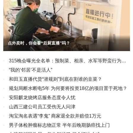
以“中泰一家亲”为主题，推出系列活动与优惠举措，迎接中国春
法官滥用司法权损害民营企业合法权益和营商环境的案例，反映了司
动…… 人潮聚旺气，市面显活力。活跃繁荣的假日消费市场，诠
节。 2月11日，西班牙首都马德里街头的一块显示屏播放中国春
法独立与市场自治的关系。在该案例中，个别法官违反法律规定，滥
释着国内大循环的内生动力，更彰显着投资于人、发展惠民的生动实
节主题视频。新华社记者孟鼎博摄 秘鲁《商报》文章认为，虽然
用司法权，损害了民营企业的合法权益和营商环境，破坏了市场主体
践。 马跃新程，四海同春万象新 津门大地，古文化街宫前广
春节起源于中国，但如今已“超越国界，在世界各地广受欢迎”。德国
场鼓乐喧天，高跷表演精彩纷呈；戏楼下，民乐合奏《盛世国乐》婉
双方自愿签署的约定，从而达到掠夺受害人的财产为利益关系人谋取
《星期日报》写道：“如今，世界各地都在庆祝春节。2024年，‘春节
转悠扬，天津时调《津门妈祖情》韵味醇厚……游客们驻足观赏，感
不当利益的目的。 2022年4月以来，淳安县人民法院个别法官滥用
——中国人庆祝传统新年的社会实践’被列入联合国教科文组织人类非
受传统民俗中的浓浓年味。 来自广东的游客李静雅看得入神：“天
司法权损害民营企业合法权益和营商环境，破坏市场主体双方自愿签
物质文化遗产代表作名录，凸显了这一传统节日的文化意义。” 卢
津的民俗表演很有特色，从服饰到唱腔都和南方大不相同，让我真切
点外卖时，你会看“后厨直播”吗？
署的约定，从而达到掠夺受害人的财产为利益关系人谋取不当利益，
旺达媒体人杰拉尔德·姆班达将目光从春节投向了其背后的发展逻辑。
感受到中华地域文化的丰富多彩。” 文脉赓续，薪火相传。这个春
他在“非中评论”网站发表署名文章写道：“每次到中国旅行，（高铁）
其行为不仅违反了国务院《优化营商环境条例》、《浙江省优化营商
节，“年”的味道在传承发扬中焕发新意，“节”的内涵在城乡烟火中延续
都会令我深感震撼。乘坐高铁，不止是城市间的一段旅程，更是对中
环境条例》、《杭州市优化营商环境条例》等的规定，且与党的二十
·
315晚会曝光全名单：预制菜、相亲、水军等野蛮行为该
生长。 上海豫园灯会融合传统民俗与现代光影技术，吸引中外游
国式现代化的直接体验。平稳的加速、出色的准点率都体现了中国对
大提出的“优化民营企业发展环境，依法保护民营企业产权和企业家
客驻足；广东汕头骑楼街巷张灯结彩，英歌舞刚劲豪迈；陕西西安大
结束了
·
“我的‘邻居’不是活人”
精确、规划的重视。这就像亲眼见证历史的发展——一个古老文明，
唐不夜城，机器人写福字、AI猜灯谜等活动趣味十足，传统年俗与现
权益，促进民营经济发展壮大”的战略方针以及《中共中央国务院关
正驾驭现代技术，自信地迈向未来。” 姆班达还将生肖马的意象与
·
和田玉直播代货“潜规则”到底在割谁的韭菜？
代科技碰撞出绚丽火花……年味在山河间漫溢铺展，人们在憧憬中开
于促进民营经济发展壮大的意见》、《最高人民法院关于优化法治环
飞驰的高铁联系起来。他写道，中国高铁代表了一种“新的马力形
启新篇。 2月21日，英歌队在广东汕头潮阳区“2026年春节潮阳英
·
规划局断水断电5年 为何要将投资18亿的项目置于死地？
境促进民营经济发展壮大的指导意见》等政策精神相违背，亟需引起
式”——不再依靠肌肉和奔跑，而是源于创新、工程和远见。“马年远
歌嘉年华活动”中表演。新华社发（姚军 摄） “春节承载着中华民
党委政府和有关部门的重视，杜绝此类现象的发生，切实维护市场主
不止是一个年份符号，它映照出一个国家正满怀信心、目标明确地奔
·
安阳麒龙烧烤店服务态度令人忧
族的文化积淀、情感记忆和家国情怀。过文化年、过旅游年已经成为
向未来。”
体的合法权益，真正营造一个公平公正良好的营商环境，促进民营经
一种新风尚。”文化和旅游部产业发展司负责人傅瀚霄说。 春节不
·
山西三建公司员工受伤无人问津
济不断发展壮大。 1、淳安县人民法院民二庭庭长黄琳滥用职权，在
仅是万家灯火的团圆，更有守望相助的温暖。 江苏南京设立38个
·
淘宝淘名表遇“李鬼” 商家退全款并赔偿1万元
已不具备监督管理权的情况下违法指使管理人扣押早已成就退还条件
取餐点，为坚守岗位的劳动者送上不同风味的年夜饭；湖北武汉社区
工作者走进独居老人家中，贴春联、送祝福；甘肃兰州志愿者为困难
的企业重整投资意向保证金，无端剥夺市场主体的财产所有权，导致
·
男子体检肿瘤标志物正常 半年后晚期肠癌找上门
家庭送去米面粮油和新春礼包……“暖心年夜饭”“爱心接力”等行动在全
企业春节无钱发放员工薪资，雪上加霜。 2022年2月16日，淳安永