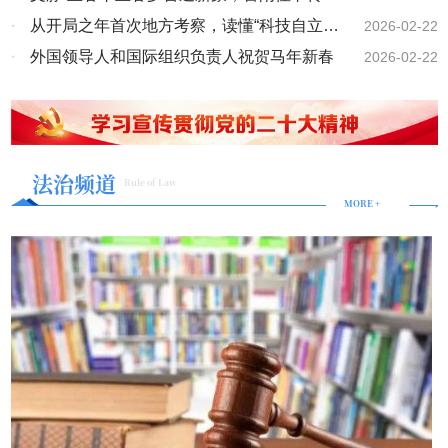
们的社会各界人士表示诚挚的谢意！岁月不居，文脉恒昌；初心如
创造了高利润的附加价值”。 在这场大规模人口迁徙中，一些外媒
盈。 马年新春，“港车北上”“澳车北上”与“粤车南下”相向而行，粤
磐，步履铿锵。回首2025年，是中国文化领域深耕笃行、硕果盈枝的
风
·
从开局之年首次地方考察，读懂“科技自立自
2026-02-22
观察到，春运展现出更强的服务导向。坦桑尼亚主流媒体《卫报》报
港澳三地“串门过年”成为热潮。2月19日，港珠澳大桥珠海公路口岸单
一年。这一年，我们锚定文化传承与创新的时代使命，凝聚全国文化
道说，2026年春运呈现出细分化、体验驱动的消费趋势，并伴随交通
强”的深意
·
外国领导人和国际组织负责人祝贺马年新春
2026-02-22
日客流达17.2万人次，创历史新高。 2月20日，游客在澳门议事
力量，开展了一系列兼具深度与温度的文化实践。2026年由中华人民
运输和公共服务的升级：铁路部门扩大了高铁宠物托运服务试点，站
亭前地游览。新华社发（张金加摄） 首个“超长版”春节，9天长假
共和国广播电视总局监制，北京市广播电视局经过严格审核，为中大
点和班次显著增加，且过程更具科技感和人性化；针对老年人和儿童
带动旺盛出行需求。交通运输部数据显示，2026年春节假期全社会跨
视界文化传媒产业（北京）有限公司续期了《广播电视节目制作经营
比例较高的家庭团，铁路部门提供人工通道、快速通道以及专门的现
区域人员流动量预计超28亿人次。 在江西景德镇，感受传承千
许可证》。我们成功举办“全国第四届郦道元文学奖”征文活动，并在
场引导…… 2月19日，在铁路浙江嘉兴南站站台，工作人员搀扶
年、技巧精湛的非遗手工制瓷；在四川自贡，步入中华彩灯大世界，
山西五台山举办颁奖盛典，以文学活动搭建交流桥梁，彰显当代文学
一名腿部受伤旅客下车坐上轮椅车，为其提供出站服务。新华社发
置身绚烂的光影海洋；在新疆博尔塔拉蒙古自治州，赏赛里木湖冬
的精神力量；我们联袂推出“甲骨文书法艺术展”，跨越千年时空，让
法治频道
（金鹏摄） 匈牙利前驻上海总领事霍尔瓦特·列文特赞叹中国春节
景、体验非遗民俗……这个假期，人们在行走中感受山河壮阔，在驻
Rule of Law
刻在甲骨上的文明密码焕发新时代的生机与活力；持续开展了“全国道
展现的“消费爆发力”。他在匈牙利“索引”新闻网撰文说，中国春节“不
MORE +
足间品味文脉悠长。 敞开放怀抱，迎四海宾朋。丙午马年第一
德教育新闻人物”“全国质量、服务、诚信AAA企业”“百佳特色文创产
仅仅是一场文化盛事，同样也是一个规模庞大的经济周期”，春节期间
天，中国对加拿大、英国持普通护照人员实施免签政策，单方面免
品、百佳地方特色产品”“郦道元文学院签约作家”“实力派优秀作家、优
的消费支出超过一年中的任何其他时期。 科技创新的展示窗
签“朋友圈”增至50国。 “过了一个最地道的春节，我感到很满
秀书画家”等推选活动和《中国现代文化》杂志编委、签约作家；依托
口 “我们只在科幻电影中见过的武术盛宴”“当好莱坞还在拍摄《终
足。”在中国感受新春氛围的英国游客约瑟夫笑着说。 在免签国家
郦道元文学院搭建创作平台，在山西设立文学创作基地等。与中国教
结者》系列电影时，中国已经在展示真正的机器人”——匈牙利和泰国
范围扩大、离境退税优化升级、社交媒体“种草”等推动下，“到中国过
育电视台、河南电视台等媒体合作，让优秀文化作品借助主流媒介走
媒体如此点评春晚舞台上的“人机共武”。 让外媒惊叹的，不仅是
春节”成为众多海外游客的新风尚。国家移民管理局预测，今年春节假
向更广阔的天地，得到了全国新老朋友的认可与赞誉，受到国家有关
机器人高超的武艺，更是中国技术发展的速度。德国《焦点》周刊发
期全国口岸日均出入境旅客将超205万人次，较去年同期增长
领导的关心赞扬。做为一名文艺工作者、一名民建会员、一名政协常
现，与2025年春晚节目相比，新一代人形机器人已解决平衡难题——
14.1%。 2月17日，外国游客在广东肇庆宋城骑楼街观赏龙狮巡
委、一名新的社会阶层人士联谊会、党外知识分子联谊会副会长，积
如今不仅能做后空翻，还能挥舞双节棍。路透社援引施蒂勒技术与市
游。新华社发（刘春林摄） 人潮流动，暖意随行。春节假期，河
极参加政协、民建培训，撰写的提案、社情民意先后撰写了《关于推
场咨询公司亚洲区主管格奥尔格·施蒂勒的观点说，仅一年时间，机器
北引入无人机巡查与智能调度系统，疏堵保畅处置更加高效；山东青
进文化和科技深度融合发展的建议》《关于全面规范佛教教职人员网
人的性能就得到了显著提升，“这体现了中国企业对开发机器人‘大
岛机场部署航空器除防霜设备和作业力量；安徽蚌埠南站增开高峰时
上直播的社情民意》《关于加强网络平台封建迷信用品及内容监管的
脑’的重视”。 2月18日，游客在安徽省黟县西递古村观看机器人表
段安检通道，并为老幼病残孕等重点旅客提供帮扶……各地以精细化
建议》《关于加强联动完善和创新社会治理的建议》等提案和社情民