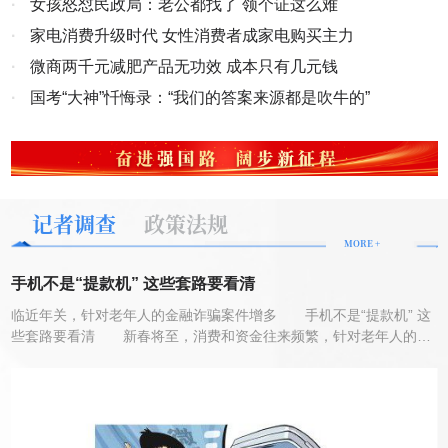
·
女孩怒怼民政局：老公都找了 领个证这么难
国各地展开，将节日的温度传递到城市乡村的每个角落。 佳节同
金资产管理有限公司（以下简称永金公司）替参与浙江祥云实业投资
乐，四海同春。从“中国年”到“世界年”，春节越来越成为全球共享的文
·
家电消费升级时代 女性消费者成家电购买主力
有限公司、杭州千岛湖祥虹纺织有限公司（以下简称祥云公司、祥虹
化盛宴，映照文明交流互鉴的美好华章。 联合国邮政管理局发布
公司）重整投资报名的杭州方泰搪瓷制品有限公司（以下简称方泰公
·
微商两千元减肥产品无功效 成本只有几元钱
的马年生肖个性化邮票版张面世，为全球华人和文化爱好者送上新春
司）向祥云公司、祥虹公司破产管理人缴纳了投资意向保证金50万
祝福；英国“伦敦眼”、阿联酋迪拜哈利法塔、澳大利亚悉尼歌剧院点
·
国考“大神”忏悔录：“我们的答案来源都是吹牛的”
元，该保证金管理人承诺：“如果方泰不参与重整仍旧原路退还”。
亮“中国红”；在埃及开罗“春节市集”，融合中阿元素的剪纸和书法艺术
展示吸引当地民众驻足…… 2月16日晚，在英国首都伦敦，演员
2022年3月底，方泰公司未参与报名，该款项在此时已成就“原路退
在亮起红色灯光的“伦敦眼”前表演舞狮。新华社发（史蒂芬·程
还”之条件，但管理人并未按无条件马上“原路退还”给永金公司。
摄） “春节庆祝活动已走进越来越多的国家，生动展现文明古国中
2022年7月破产重整程序已终结，破产财产已交接，债权清偿完毕，
国在当今世界日益增强的影响力。春节的意涵已超越地域界限，成为
破产重整案至此已“案结事了”,管理人在此时已无权保管该50万保证
记者调查
政策法规
全球文化符号。”《巴基斯坦观察家报》刊文说。 春回大地，万象
金，但该笔50万保证金依然没有“原路退还”。事后管理人告知是因为
更新。神州大地处处可见奋斗的身影，处处跃动着蓬勃生机。 广
MORE +
淳安县人民法院法官黄琳指使管理人不予退还(录音证据为凭)。农历
袤的东北黑土地上，春耕备耕有序推进，农资调运提前部署；粤港澳
12月28日受害人前往法院讨要这笔保证金用于发放节前工资时，黄
大湾区，重点项目建设提速，产业园区机器轰鸣；长三角地区，智能
手机不是“提款机” 这些套路要看清
制造企业开足马力，自动化生产线高效运转；重庆团结村中心站，中
琳利用公权有意设套逼迫受害人提供“担保”,并利用其专业的法律知识
临近年关，针对老年人的金融诈骗案件增多 手机不是“提款机” 这
欧班列鸣笛启程，载着“新春第一单”驶向远方…… 马蹄声声催奋
逼迫受害人签订其单方面拟订且设有圈套的“担保函”,企图让永金公司
些套路要看清 新春将至，消费和资金往来频繁，针对老年人的金
进，万里山河气象新。亿万人民策马扬鞭、勇往直前，在奋斗中迎来
丧失该笔50万保证金的所有权，后经识破末签（微信截图证据）。
融诈骗案件也进入高发期。当前有哪些典型的诈骗案例？如何识别花
又一个崭新的春天。 文字记者：王雨萧、叶昊鸣、王聿昊 海
春节过后受害人数十次到淳安县人民法院和有关部门反映情况，得到
样百出的诈骗套路，保护好老年人的“钱袋子”？ 稳赚不赔是幌
报设计：曾学真来源：新华社
子，暴利诱惑套本金 安徽合肥市民李大爷以“装修新房”为由，在
的口头告知“你同意对方的调解方案，该50万保证金就退还给你们
银行预约取现13万元。然而，不到半个小时，合肥市公安局滨湖派出
了”,将本应属于永金公司的资金，成为利益关系人作为逼迫我方妥胁
所的民警便找上了门。 面对民警问询，李大爷却有点不理解：“我