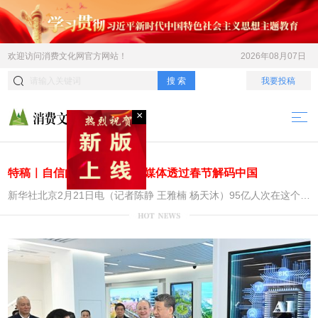
×
欢迎访问
消费文化网
官方网站！
2026年08月07日
搜 索
我要投稿
特稿｜自信向未来——全球媒体透过春节解码中国
新华社北京2月21日电（记者陈静 王雅楠 杨天沐）95亿人次在这个节
日踏上旅程，机器人在春晚舞台“大展身手”，外国人扎堆来华体验中
国年……透过全球媒体的报道，中国春节的火热图景生动地呈现在世
界面前。 在全球媒体的“聚光灯”下，春节不仅是辞旧迎新、团圆
和谐的传统节日，更是一个窥见中国经济活力、创新能力与文化魅力
的重要窗口，世界看到了一个“自信向未来”的中国。 带动经济的
庞大引擎 “火车准时驶离上海。窗外，整个国家正在流动。”这是
西班牙《世界报》记者卢卡斯·德拉卡尔笔下的中国见闻。农历春节前
夕，他融入春运铁路客流潮，开启“一趟12小时的春节之旅”。 高