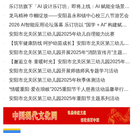
侵犯，是对营商环境的极大破坏，强烈要求党委政府及有关部门予以
·
乐订坊旗下「AI 设计乐订坊」即将上线：AI 赋能全场景设
严肃查处，以杜绝此种现象的再次发生。 4、为了保生产、保就业，
计，为企业商户打造高效创作新引擎
·
龙马精神 巾帼绽放——安阳县永和镇中心校三八节游艺会
受害人四处求告，有关部门敷衍了事、皮球踢来踢去、让程序空转，
·
2026 AI智能应用论坛落幕 乐订坊以 “国学 + AI” 构建赋能
企业合法权益被司法权所侵害的问题一直得不到解决，企业停工停
产，损失仍在持续并无限扩大。 就淳安县人民法院作出的损害市场
新生态
·
安阳市北关区第三幼儿园2025年幼儿自理能力比赛
主体合法权益的错误裁定，为了掩盖“一案错”不惜采取“多案生、多案
·
【筑牢健康防线 呵护幼苗成长】安阳市北关区第三幼儿园
错、错上加错、错而再错”来逼迫我方妥胁，掠夺我方利益。为此我
开展2025年秋冬季传染病预防与消杀工作
·
安阳市北关区第三幼儿园开展2025年“消防宣传月”主题系
们一方面通过法律规定途径提起异议、复议和申诉、执行监督等，另
列活动
·
【邂逅立冬 童暖时光】安阳市北关区第三幼儿园2025年立
一方面通过浙江政务服务网“民呼我为”等平台向淳安县各领导、淳安
县纪检委、政法委、检察院、信访局反映，同时也递交了十余次的听
冬节气主题活动
·
安阳市北关区第三幼儿园开展师德师风专题学习活动
证申请，大部分无答复、有的也是答非所问、答犹未答，各部门履于
·
安阳市北关区第三幼儿园2025年秋季体测活动
形式、无人敢管无人愿管，我们所有的正当诉求都在程序上空转，企
·
“情暖重阳·爱在琅岐”2025重阳节千人慈善活动温馨举行，
业合法权益被长期侵害无法得到维护。 关于永金公司50万保证金被
违法扣押、冻结的问题，案外人采取提起执行异议、信访复查、复核
共筑长者“平安·健康·快乐”佳节
·
安阳市北关区第三幼儿园2025年重阳节主题系列活动
等方式，均被承办部门驳回不予受理。更为可笑的是淳安县信访局在
复查时撤销法院的信访答复意见，却又不督查法院重新作出答复意
见。于是，淳安法院又以告知书代替答复意见，且网上复核无法提
交。法院、信访等部门就是这样在程序上转来转去，把民企的合法诉