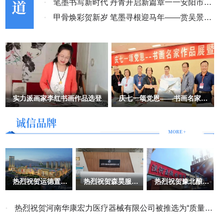
幕
·
笔墨书写新时代 丹青开启新篇章一一安阳市老
而无可奈何时，为深陷绝境的民企排忧解难，纠正错误，制止和排除
侵害，真正维护市场主体的合法权益，营造一个公平公正良好的营商
年书画研究会第六届理事会第二次会议成功召开
·
甲骨焕彩贺新岁 笔墨寻根迎马年——赏吴景晨
环境，此乃民企之大幸，法治之进步。 该案例的发生，一方面反映
先生甲骨文春联艺术
了个别法官的职业道德和业务水平存在问题，另一方面也反映了司法
监督和制约机制存在缺陷。司法独立并不意味着司法机关可以不受任
何监督和制约，司法机关的职权范围和行使方式需要在法律规定的范
围内进行，需要接受监督和制约。 五、思考与建议 为了维护司法独
立和市场自治的关系，保障市场主体的合法权益和社会的公平正义，
实力派画家李红书画作品选登
庆七一颂党恩——书画名家作
需要采取以下措施： 加强法官队伍建设。提高法官的职业道德和业
品展暨西柏坡笔会举行
务水平，加强法官的培训和考核，建立健全法官的惩戒机制，确保法
诚信品牌
官依法独立公正地行使职权。 完善司法监督和制约机制。建立健全
MORE +
司法机关内部的监督和制约机制，加强对司法机关的外部监督和制
约，确保司法机关依法独立公正地行使职权。 加强法治宣传和教
育。提高公民的法律意识和法治观念，增强公民对司法独立和市场自
治的认识和理解，营造良好的法治环境。 总之，司法独立与市场自
治是相互关联、相互影响的关系。司法独立是市场自治的重要保障，
热烈祝贺运德置业
热烈祝贺森昊服饰
热烈祝贺豫北酿酒
有限公司被推选
有限公司被评
有限责任公司被推
市场自治是司法独立的重要基础。为了维护司法独立和市场自治的关
为“质量、服务、
为“全国质量、服
选为“质量、服
诚信AAA级企业”
务、诚信AAA级
务、诚信AAA级
系，保障市场主体的合法权益和社会的公平正义，需要加强法官队伍
·
热烈祝贺河南华康宏力医疗器械有限公司被推选为“质量、
企业”
企业”
建设，完善司法监督和制约机制，加强法治宣传和教育。 （责任编