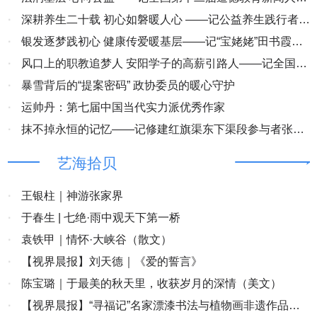
段宏伟
·
深耕养生二十载 初心如磐暖人心 ——记公益养生践行者、
全国第十二届道德教育新闻人物赵树军
·
银发逐梦践初心 健康传爱暖基层——记“宝姥姥”田书霞：
以向善之行铸就基层道德标杆
·
风口上的职教追梦人 安阳学子的高薪引路人——记全国第
十二届道德新闻人物周兰英
·
暴雪背后的“提案密码” 政协委员的暖心守护
·
运帅丹：第七届中国当代实力派优秀作家
·
抹不掉永恒的记忆——记修建红旗渠东下渠段参与者张福
花
艺海拾贝
·
王银柱｜神游张家界
·
于春生 | 七绝·雨中观天下第一桥
·
袁铁甲｜情怀·大峡谷（散文）
·
【视界晨报】刘天德｜《爱的誓言》
·
陈宝璐｜于最美的秋天里，收获岁月的深情（美文）
·
【视界晨报】“寻福记”名家漂漆书法与植物画非遗作品展