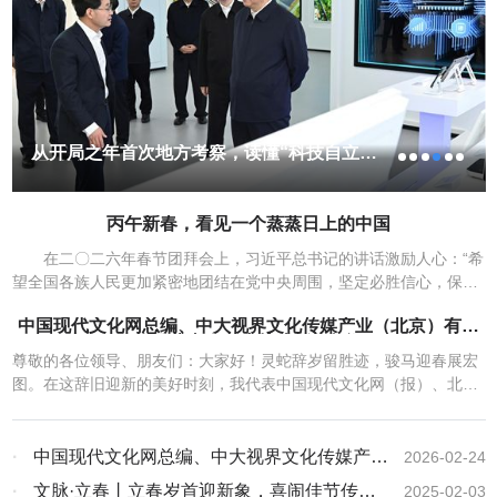
架公路与巨大的桥梁横跨田野，起重机在地平线上随处可见……德拉
卡尔感慨：“中国给人的印象是，建设的脚步从未停歇。”令他感叹
的，还有“指尖上的便利”：扫码点餐、送餐到座，旅途中的一顿午餐
也能折射出中国生活的高效便捷。 “2026年中国春节的一大亮
点，是外国游客数量的强劲增长。”《秘鲁21世纪报》报道说，旅行便
利化措施的进一步实施，为中国旅游业带来了“乐观数据”。旅游平台
第三届郦道元文学大赛颁奖盛典暨南国文学
数据显示，2026年春节期间，中国的入境游人次同比翻了一番。
研讨会在北京举行
2月17日，外国游客在北京龙潭湖公园逛春节文化庙会。新华社发
（赵琦摄） 这股入境热潮的背后，全球媒体看到的是中国持续扩
丙午新春，看见一个蒸蒸日上的中国
大的“免签朋友圈”。俄罗斯主流媒体《俄罗斯报》报道，数据显示，
2026年春节期间，俄罗斯游客赴华旅行预订量同比增长471%。免签
在二〇二六年春节团拜会上，习近平总书记的讲话激励人心：“希
政策帮助外国游客更方便到中国过年，持续推动赴华旅游热潮。
望全国各族人民更加紧密地团结在党中央周围，坚定必胜信心，保持
流动的中国，活力澎湃。法国国际广播电台以“庞大的经济引擎”形容
昂扬斗志，在中国式现代化新征程上策马扬鞭、勇往直前，共同开创
中国农历马年春节。韩国广播公司报道说，在为期40天的春运期间，
中国现代文化网总编、中大视界文化传媒产业（北京）有限
更加美好的未来。” 丙午新春，神州大地流光溢彩，涌动的人潮、
公司董事会主席林膑新年贺词
中国人员流动总量预计达95亿人次，创历史同期新高。人口大规模流
火热的消费，生动诠释着国内大市场的强劲韧性；“中国红”点亮世
尊敬的各位领导、朋友们：大家好！灵蛇辞岁留胜迹，骏马迎春展宏
动意味着“移动中的消费”——9天的“史上最长假期”有望创造消费新纪
界、免签政策联通中外，尽显大国开放的包容胸怀；无数奋斗者以只
图。在这辞旧迎新的美好时刻，我代表中国现代文化网（报）、北京
录，尤其当“以旧换新”政策与春节消费叠加，预计将产生更大的经济
争朝夕的拼搏实干，为高质量发展积蓄磅礴动能…… 透过春节这
写作学会文化艺术促进会、中大视界文化传媒产业（北京）有限公
带动效应。 随着“银发经济”崛起，60岁以上群体纷纷参与“反向春
扇窗口，世界看见一个活力澎湃、蒸蒸日上的中国。 出行火热，
司、央大视界网、中媒文化艺术交流工作委员会、中研文化艺术工作
运”、前往子女工作城市团聚的比例显著增加；9天长假让长途旅游需
流动中国春光好 2月15日，位于港珠澳大桥珠海公路口岸的粤港
委员会、消费文化网、郦道元文学院、中研文化传媒（安阳）有限责
·
中国现代文化网总编、中大视界文化传媒产业
2026-02-24
求强劲，一些游客的偏好从传统团体游转向深度体验游……马来西亚
澳海上花市，朵朵年花姹紫嫣红，迎春绽放。 “买几支花装点一下
任公司向中央、省、市、县（区）领导及文艺工作者们和关心支持我
《星洲日报》网站刊发的报道注意到消费结构新变化，这些新趋势“均
（北京）有限公司董事会主席林膑新年贺词
·
文脉·立春丨立春岁首迎新象，喜闹佳节传古
家里，寓意花开富贵。”从香港自驾而来的何女士手捧花束，笑意盈
2025-02-03