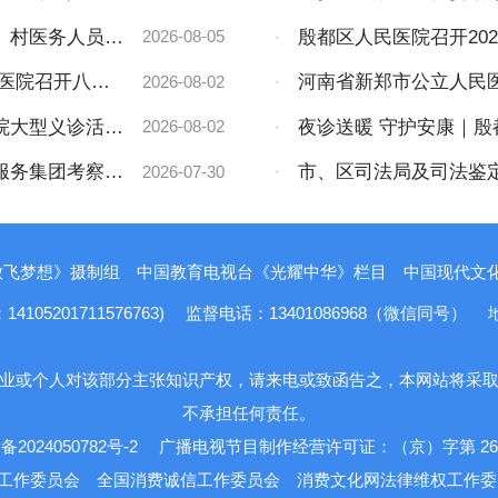
流
、村医务人员培
·
殷都区人民医院召开20
2026-08-05
民医院召开八一
·
河南省新郑市公立人民
2026-08-02
集团考察交流
院大型义诊活动
·
夜诊送暖 守护安康｜
2026-08-02
服务集团考察交
·
市、区司法局及司法鉴
2026-07-30
法鉴定所开展“双随机、一
放飞梦想》摄制组
中国教育电视台《光耀中华》栏目
中国现代文化报
5201711576763)
监督电话：13401086968（微信同号）
业或个人对该部分主张知识产权，请来电或致函告之，本网站将采
不承担任何责任。
备2024050782号-2
广播电视节目制作经营许可证：（京）字第 263
工作委员会
全国消费诚信工作委员会
消费文化网法律维权工作