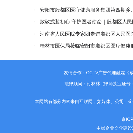
院顺利开启
·
安阳市殷都区医疗健康服务集团第四期乡
训班开班
·
致敬戎装初心 守护医者使命｜殷都区人
建军节座谈会
·
河南省人民医院专家团走进殷都区人民医
圆满落幕
·
桂林市医保局莅临安阳市殷都区医疗健康
流
友情合作：CCTV广告代理融媒《
法律顾问：付林林 (律师执业证号：1410
本网站有部分内容来自互联网，如媒体、公司、企
京ICP
中媒企业文化建设