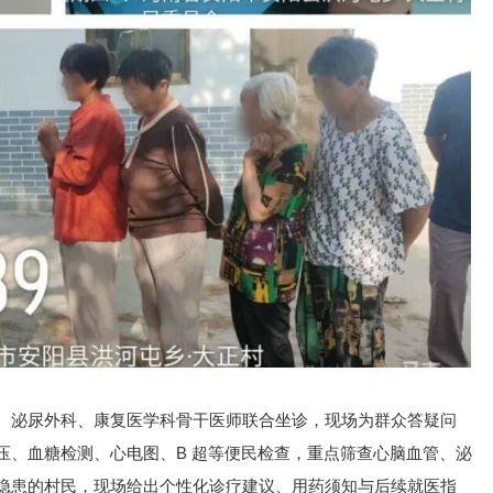
、泌尿外科、康复医学科骨干医师联合坐诊，现场为群众答疑问
压、血糖检测、心电图、B 超等便民检查，重点筛查心脑血管、泌
隐患的村民，现场给出个性化诊疗建议、用药须知与后续就医指