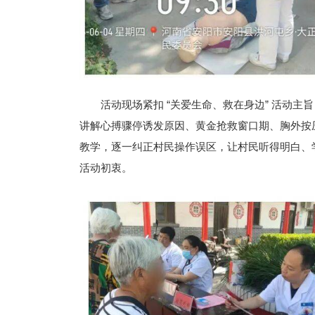
活动现场紧扣 “关爱生命、救在身边” 活动
讲解心搏骤停诱发原因、黄金抢救窗口期、胸外按
教学，逐一纠正村民操作误区，让村民听得明白、学
活动初衷。