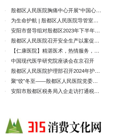
·
殷都区人民医院胸痛中心开展“中国心梗
救治日”义诊宣教活动
·
为生命护航 | 殷都区人民医院导管室两
个手术间同时运行，打通患者“生命线”
·
安阳市督导组对殷都区2023年下半年妇
幼工作进行督导考核
·
殷都区人民医院召开安全生产以案促改
警示教育专题学习会
·
【仁康医院】精湛医术，热情服务，面
面“锦旗”含深情
·
中国现代医学研究院座谈会在京召开
·
殷都区人民医院护理部召开2024年护士
长全年工作总结汇报会
·
聚“饺”冬至——殷都区人民医院党委组
织开展冬至包饺子活动
·
安阳市殷都区税务局入企走访打通税费
服务“最后一公里”