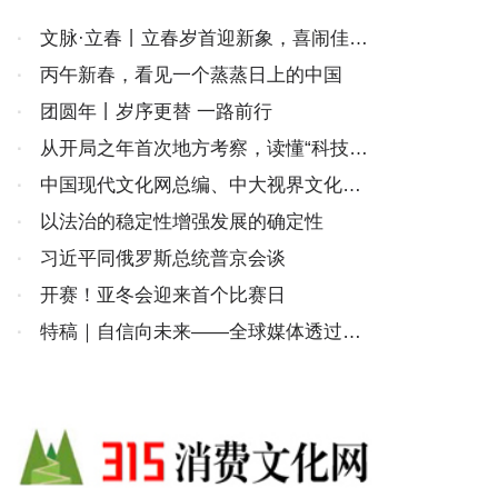
·
文脉·立春丨立春岁首迎新象，喜闹佳节
传古风
·
丙午新春，看见一个蒸蒸日上的中国
·
团圆年丨岁序更替 一路前行
·
从开局之年首次地方考察，读懂“科技自
立自强”的深意
·
中国现代文化网总编、中大视界文化传
媒产业（北京）有限公司董事会主席林膑
·
以法治的稳定性增强发展的确定性
新年贺词
·
习近平同俄罗斯总统普京会谈
·
开赛！亚冬会迎来首个比赛日
·
特稿｜自信向未来——全球媒体透过春
节解码中国