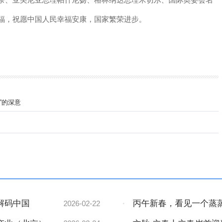
奈、亚美尼亚总理帕什尼扬、格林纳达总理米切尔、国际奥委会名
福，祝愿中国人民幸福安康，国家繁荣进步。
”的深意
解码中国
·
丙午新春，看见一个蒸
2026-02-22