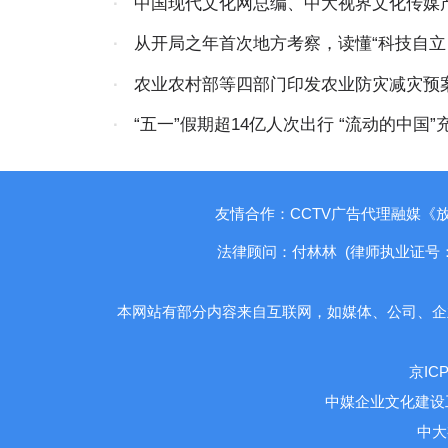
·
中国现代文化网总编、中大视界文化传媒
限公司董事会主席林膑新年贺词
·
从开局之年首次地方考察，读懂“科技自立
·
农业农村部等四部门印发农业防灾减灾预
·
“五一”假期超14亿人次出行 “流动的中国”
友情合作：CCTV广告代理融媒《
法律顾问：付林林 (律师执业证号：1410
本网站有部分内容来自互联网，如媒体、公司、企
京ICP
中媒企业文化建设
中大