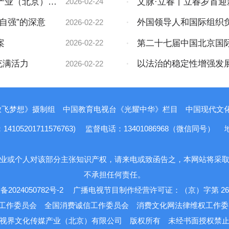
产业（北京）有
·
文脉·立春丨立春岁首
2026-02-24
自强”的深意
·
外国领导人和国际组织
2026-02-22
案
·
第二十七届中国北京国
2026-02-22
充满活力
·
以法治的稳定性增强发
2026-02-22
放飞梦想》摄制组
中国教育电视台《光耀中华》栏目
中国现代文化报
5201711576763)
监督电话：13401086968（微信同号）
业或个人对该部分主张知识产权，请来电或致函告之，本网站将采
不承担任何责任。
备2024050782号-2
广播电视节目制作经营许可证：（京）字第 263
工作委员会
全国消费诚信工作委员会
消费文化网法律维权工作
视界文化传媒产业（北京）有限公司
版权所有
未经书面授权禁