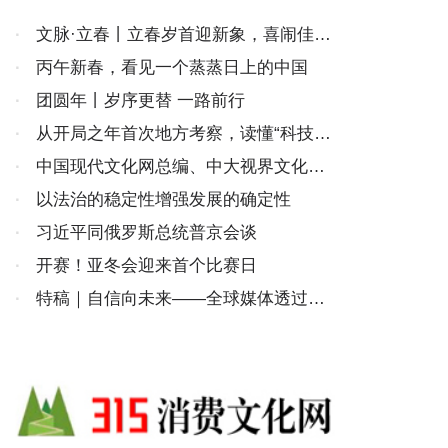
·
文脉·立春丨立春岁首迎新象，喜闹佳节
传古风
·
丙午新春，看见一个蒸蒸日上的中国
·
团圆年丨岁序更替 一路前行
·
从开局之年首次地方考察，读懂“科技自
立自强”的深意
·
中国现代文化网总编、中大视界文化传
媒产业（北京）有限公司董事会主席林膑
·
以法治的稳定性增强发展的确定性
新年贺词
·
习近平同俄罗斯总统普京会谈
·
开赛！亚冬会迎来首个比赛日
·
特稿｜自信向未来——全球媒体透过春
节解码中国