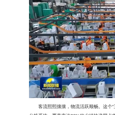
客流熙熙攘攘，物流活跃顺畅。这个“