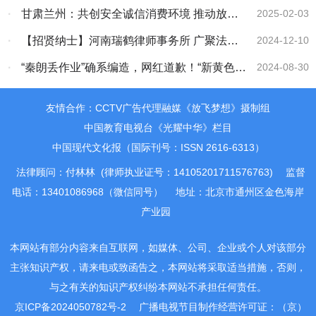
感
·
甘肃兰州：共创安全诚信消费环境 推动放心
2025-02-03
消费提质升级
·
【招贤纳士】河南瑞鹤律师事务所 广聚法律
2024-12-10
人才创辉煌
·
“秦朗丢作业”确系编造，网红道歉！“新黄色新
2024-08-30
闻”泛滥很危险
友情合作：CCTV广告代理融媒《放飞梦想》摄制组
中国教育电视台《光耀中华》栏目
中国现代文化报（国际刊号：ISSN 2616-6313）
法律顾问：付林林 (律师执业证号：14105201711576763)
监督
电话：13401086968（微信同号）
地址：北京市通州区金色海岸
产业园
本网站有部分内容来自互联网，如媒体、公司、企业或个人对该部分
主张知识产权，请来电或致函告之，本网站将采取适当措施，否则，
与之有关的知识产权纠纷本网站不承担任何责任。
京ICP备2024050782号-2
广播电视节目制作经营许可证：（京）