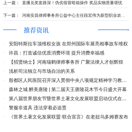
上一篇：
直播兑奖套路深！伪劣假冒暗箱操作 奖品实物质量堪忧
下一篇：
河南安昌律师事务所公益中心主任段宏伟为新型职业农民培养班开展法律讲座
推荐资讯
·
安阳特斯拉车顶维权女孩 在郑州国际车展亮相事故车维权
·
许昌：打造诚信优质消费环境 提升消费幸福感
·
【招贤纳士】河南瑞鹤律师事务所 广聚法律人才创辉煌
·
浅析司法独立与市场自治的关系
·
殷都区人民医院召开深入贯彻中央八项规定精神学习教育
总结大会
·
森林之城 醉美唐陵 | 第二届天王唐陵花木节今日盛大开幕
·
第八届世界朋友节暨世界土著文化发展联盟启动仪式在老
挝乌多姆赛隆重举行
·
警服非道具 违法穿着必追责
·
《世界土著文化发展联盟·联合宣言》在老挝乌多姆赛发布