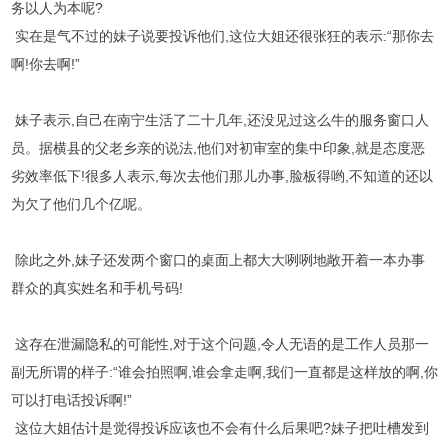
务以人为本呢?
实在是气不过的妹子说要投诉他们,这位大姐还很张狂的表示:“那你去
啊!你去啊!”
妹子表示,自己在南宁生活了二十几年,还没见过这么牛的服务窗口人
员。据横县的父老乡亲的说法,他们对初审室的集中印象,就是态度恶
劣效率低下!很多人表示,每次去他们那儿办事,脸板得哟,不知道的还以
为欠了他们几个亿呢。
除此之外,妹子还发两个窗口的桌面上都大大咧咧地敞开着一本办事
群众的真实姓名和手机号码!
这存在泄漏隐私的可能性,对于这个问题,令人无语的是工作人员那一
副无所谓的样子:“谁会拍照啊,谁会拿走啊,我们一直都是这样放的啊,你
可以打电话投诉啊!”
这位大姐估计是觉得投诉应该也不会有什么后果吧?妹子把吐槽发到