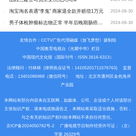
·
淘宝淘名表遇“李鬼” 商家退全款并赔偿1万元
2024-08-30
·
男子体检肿瘤标志物正常 半年后晚期肠癌找
2024-08-30
上门
友情合作：CCTV广告代理融媒《放飞梦想》摄制组
中国教育电视台《光耀中华》栏目
中国现代文化报（国际刊号：ISSN 2616-6313）
法律顾问：付林林 (律师执业证号：14105201711576763)
监督
电话：13401086968（微信同号）
地址：北京市通州区金色海岸
产业园
本网站有部分内容来自互联网，如媒体、公司、企业或个人对该部分
主张知识产权，请来电或致函告之，本网站将采取适当措施，否则，
与之有关的知识产权纠纷本网站不承担任何责任。
京ICP备2024050782号-2
广播电视节目制作经营许可证：（京）
字第 26329号