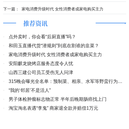
下一篇：
家电消费升级时代 女性消费者成家电购买主力
推荐资讯
·
点外卖时，你会看“后厨直播”吗？
·
和田玉直播代货“潜规则”到底在割谁的韭菜？
·
家电消费升级时代 女性消费者成家电购买主力
·
安阳麒龙烧烤店服务态度令人忧
·
山西三建公司员工受伤无人问津
·
315晚会曝光全名单：预制菜、相亲、水军等野蛮行为该
结束了
·
“我的‘邻居’不是活人”
·
男子体检肿瘤标志物正常 半年后晚期肠癌找上门
·
淘宝淘名表遇“李鬼” 商家退全款并赔偿1万元