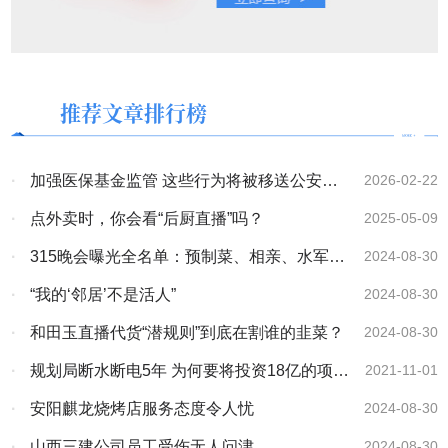
推荐文章排行榜
·
加强医保基金监管 这些行为将被移送公安机
2026-02-22
关
·
点外卖时，你会看“后厨直播”吗？
2025-05-09
·
315晚会曝光全名单：预制菜、相亲、水军等
2024-08-30
野蛮行为该结束了
·
“我的‘邻居’不是活人”
2024-08-30
·
和田玉直播代货“潜规则”到底在割谁的韭菜？
2024-08-30
·
规划局断水断电5年 为何要将投资18亿的项目
2021-11-01
置于死地？
·
安阳麒龙烧烤店服务态度令人忧
2024-08-30
·
山西三建公司员工受伤无人问津
2024-08-30