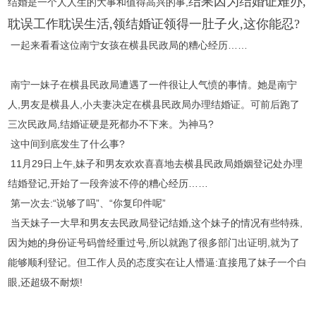
结果因为结婚证难办,
结婚是一个人人生的大事和值得高兴的事,
耽误工作耽误生活,
领结婚证领得一肚子火,
这你能忍?
一起来看看这位南宁女孩在横县民政局的糟心经历……
南宁一妹子在横县民政局遭遇了一件很让人气愤的事情。她是南宁
人,男友是横县人,小夫妻决定在横县民政局办理结婚证。可前后跑了
三次民政局,结婚证硬是死都办不下来。为神马?
这中间到底发生了什么事?
11月29日上午,妹子和男友欢欢喜喜地去横县民政局婚姻登记处办理
结婚登记,开始了一段奔波不停的糟心经历……
第一次去:“说够了吗”、“你复印件呢”
当天妹子一大早和男友去民政局登记结婚,这个妹子的情况有些特殊,
因为她的身份证号码曾经重过号,所以就跑了很多部门出证明,就为了
能够顺利登记。但工作人员的态度实在让人懵逼:直接甩了妹子一个白
眼,还超级不耐烦!