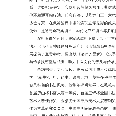
系，讲究贴骨进针、穴位组合与刺络放血，曹家武
他还精通耳贴疗法、叩痧疗法，以及龙门三十六把
多位专家，在急诊治疗中常能实现立竿见影的效果
使命，是通元奇巧柔衡术、华佗龙脊平衡术等多项
深耕医道的同时，曹家武笔耕不辍，留下了丰
法》《论坐骨神经痛针灸治疗》《论肾结石中医针
展提供了宝贵参考。更出版《论针灸易解》《头手
与传承技艺整理成册，助力中医文化的普及与传承
墨韵书香，文心致远。曹家武的才华不仅体现
学，深耕楷、行、简书、帛书、隶、草等多种字体
独具特色的书法风格。他常年深耕笔墨，在毛笔与
首届庐山杯书画大赛一等奖、首届王铎杯全国书法
艺术大赛佳作奖、金鼎奖全国书法美术大展赛铜奖
作为章草研究会会员、中国书画院院聘书画家，他