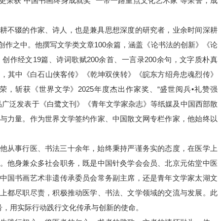
荣获“中国书画终身成就奖”“一带一路重点文化艺术家”等荣誉，成
耕不辍的作家、诗人，也是兼具思想深度的研究者，业余时间深耕
创作之中。他撰写文学类文章100余篇，涵盖《论书法的创新》《论
作经文19篇、诗词歌赋200余首、一言录200余句，文字质朴真
部，其中《白石山侠客传》《乾坤双侠转》《皖东方绍舟忠魂烈传》
，斩获《世界文学》2025年度杰出作家奖、“盛世阅兵•礼赞强
，作品广泛发表于《白鹭文刊》《青年文学家杂志》等纸媒及中国西部散
与力量。作为世界文学签约作家、中国散文网专栏作家，他始终以
他从事行医、书法三十余年，始终秉持严谨务实的态度，在医学上
。他身兼众多社会职务，既是中国针灸学会会员、北京元佑堂中医
中国书画艺术非遗传承委员会常务副主席，还是青年文学家太湖文
上都尽职尽责，积极推动医学、书法、文学领域的交流与发展。此
号，用实际行动践行文化传承与创新的使命。