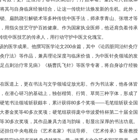
将其与自身临床经验结合，让这一传统针法焕发新的生机。此外，
锁、扁鹊跷引解锁术等多种传统中医手法，师承李青山、张增才等
，用指尖技艺守护百姓健康。作为国家执业医师，他还肩负着传承
传统中医技艺的传承人，用行动守护中医文化瑰宝。
硕的医学成果。他撰写医学论文200余篇，其中《论四脏同治针灸疗
灸疗法》等作品，兼具理论深度与临床价值，为中医针灸领域的发
足点刺治疗常见病》《杨曹氏飞针》等医学专著，将自身诊疗经验
。
在医道上，更在书法与文学领域绽放光彩。作为书法家，他各体皆
，在潜心研习的基础上，独创楷简、行简、草简三种字体，形成了
硬笔书法领域斩获颇丰，累计获得80多个奖项——毛笔组斩获全国
大赛金奖等40多次奖项；硬笔组获得庞中华波爱特杯第二十届全国
等30多次奖项，其作品兼具力道与韵味，彰显出深厚的书法功底。
还担任中央电视台《艺术名家》书法导师、《艺术传承》客座教授