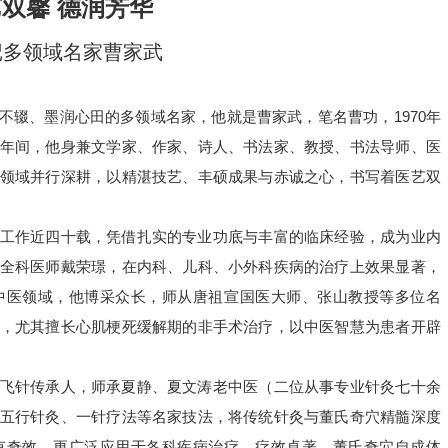
双馨 德润芳华
记多领域名家曹家武
不辍、墨润心田的多领域名家，他就是曹家武，笔名曹功，1970年
年间，他身兼文学家、作家、诗人、书法家、教授、书法导师、医
领域并行深耕，以精湛技艺、丰硕成果与赤诚之心，书写着医艺双
工作近四十载，凭借扎实的专业功底与丰富的临床经验，成为业内
全科医师戴荣璟，在内科、儿科、小外科疾病的治疗上效果显著，
中医领域，他博采众长，师从唐祖宣国医大师、张山教授等多位名
，尤其擅长心肌梗死缓解期的非手术治疗，以中医智慧为患者开辟
飞针传承人，师承夏静、夏文涛老中医（二位从事专业针灸七十余
五行针灸、一针疗法等名家技法，将传统针灸与董氏奇穴精髓深度
有奇效，更广泛应用于各科疾病治疗，疗效卓著。董氏奇穴自成体