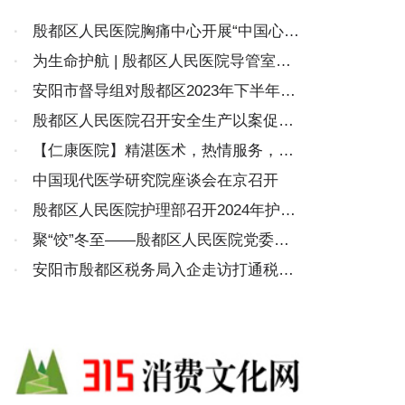
·
殷都区人民医院胸痛中心开展“中国心梗
救治日”义诊宣教活动
·
为生命护航 | 殷都区人民医院导管室两
个手术间同时运行，打通患者“生命线”
·
安阳市督导组对殷都区2023年下半年妇
幼工作进行督导考核
·
殷都区人民医院召开安全生产以案促改
警示教育专题学习会
·
【仁康医院】精湛医术，热情服务，面
面“锦旗”含深情
·
中国现代医学研究院座谈会在京召开
·
殷都区人民医院护理部召开2024年护士
长全年工作总结汇报会
·
聚“饺”冬至——殷都区人民医院党委组
织开展冬至包饺子活动
·
安阳市殷都区税务局入企走访打通税费
服务“最后一公里”