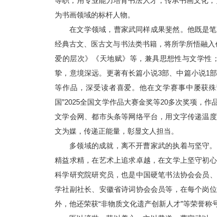
等职，用专业能力培育书法人才，传承书画文化，更
为书画领域的标杆人物。
在文学领域，曹家武同样成果斐然。他既是笔
经典古文、医古文与书法类书籍，将所学所悟融入
爱的层次》《天地赋》等，兼具思想性与文学性；创
挚，意境深远。更著有长篇小说3部、中篇小说1
等作品，深受读者喜爱。他在文学赛事中屡获殊荣
国”2025全国文学作品大赛金奖等20多次奖项
文学会网、都市头条等网络平台，用文字传递温度
文为媒，传递正能量，彰显文人担当。
多领域的成就，离不开曹家武的执着与坚守。
精益求精，在艺术上追求卓越，在文学上坚守初心
科学研究院研究员，也是中国硬笔书法协会会员、
学社副社长、安徽省诗词协会会员等，在每个岗位
外，他还荣获“非物质文化遗产创新人才”等荣誉称