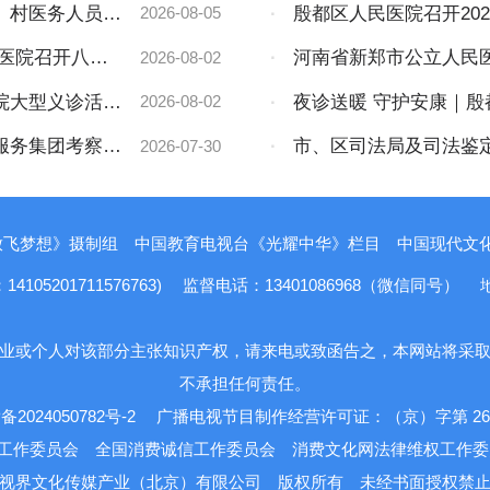
流
、村医务人员培
·
殷都区人民医院召开20
2026-08-05
民医院召开八一
·
河南省新郑市公立人民
2026-08-02
集团考察交流
院大型义诊活动
·
夜诊送暖 守护安康｜
2026-08-02
服务集团考察交
·
市、区司法局及司法鉴
2026-07-30
法鉴定所开展“双随机、一
放飞梦想》摄制组
中国教育电视台《光耀中华》栏目
中国现代文化报
5201711576763)
监督电话：13401086968（微信同号）
业或个人对该部分主张知识产权，请来电或致函告之，本网站将采
不承担任何责任。
备2024050782号-2
广播电视节目制作经营许可证：（京）字第 263
工作委员会
全国消费诚信工作委员会
消费文化网法律维权工作
视界文化传媒产业（北京）有限公司
版权所有
未经书面授权禁