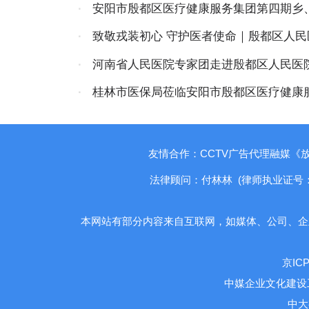
院顺利开启
·
安阳市殷都区医疗健康服务集团第四期乡
训班开班
·
致敬戎装初心 守护医者使命｜殷都区人
建军节座谈会
·
河南省人民医院专家团走进殷都区人民医
圆满落幕
·
桂林市医保局莅临安阳市殷都区医疗健康
流
友情合作：CCTV广告代理融媒《
法律顾问：付林林 (律师执业证号：1410
本网站有部分内容来自互联网，如媒体、公司、企
京ICP
中媒企业文化建设
中大