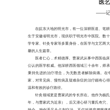
医艺
——
在皖东大地的明光市，有一位深耕医道、笔耕
生于安徽省明光市，现供职于明光市中医院。数十
学专家、针灸专家等多重身份，在医学与文艺两大
馨的人生篇章。
医者仁心，术精德厚。曹家武从事中西医临床
公认的医学权威。他深耕西医领域三十余年，师承
秉持先进的治疗理念，为无数患者解除病痛。在
家，对常见病、慢性病及疑难杂症的治疗颇有心得
温和有效的诊疗路径。
针灸领域更是曹家武的专长所在。他作为杨氏
年，与曹家武为近亲），后又潜心研习董氏奇穴、
融合，独创手足头点刺疗法，不仅对颈肩腰腿痛