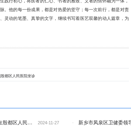
生践行初心，将医者的仁心、书者的雅致、文者的情怀融为一体，
脉。他的每一份成果，都是对热爱的坚守；每一次前行，都是对责
、灵动的笔墨、真挚的文字，继续书写着医艺双馨的动人篇章，为
。
到殷都区人民医院坐诊
在殷都区人民医
·
新乡市凤泉区卫健委领
2024-11-27