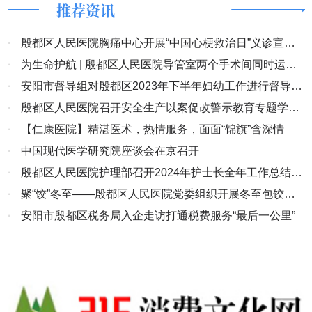
推荐资讯
·
殷都区人民医院胸痛中心开展“中国心梗救治日”义诊宣教
活动
·
为生命护航 | 殷都区人民医院导管室两个手术间同时运
行，打通患者“生命线”
·
安阳市督导组对殷都区2023年下半年妇幼工作进行督导考
核
·
殷都区人民医院召开安全生产以案促改警示教育专题学习
会
·
【仁康医院】精湛医术，热情服务，面面“锦旗”含深情
·
中国现代医学研究院座谈会在京召开
·
殷都区人民医院护理部召开2024年护士长全年工作总结汇
报会
·
聚“饺”冬至——殷都区人民医院党委组织开展冬至包饺子
活动
·
安阳市殷都区税务局入企走访打通税费服务“最后一公里”