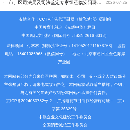
集团考察交流
·
市、区司法局及司法鉴定专家组莅临安阳珠泉
2026-07-25
法医临床司法鉴定所开展“双随机、一公开”专项
友情合作：CCTV广告代理融媒《放飞梦想》摄制组
检查指导工作
中国教育电视台《光耀中华》栏目
中国现代文化报（国际刊号：ISSN 2616-6313）
法律顾问：付林林 (律师执业证号：14105201711576763)
监督
电话：13401086968（微信同号）
地址：北京市通州区金色海岸
产业园
本网站有部分内容来自互联网，如媒体、公司、企业或个人对该部分
主张知识产权，请来电或致函告之，本网站将采取适当措施，否则，
与之有关的知识产权纠纷本网站不承担任何责任。
京ICP备2024050782号-2
广播电视节目制作经营许可证：（京）
字第 26329号
中媒企业文化建设工作委员会
全国消费诚信工作委员会