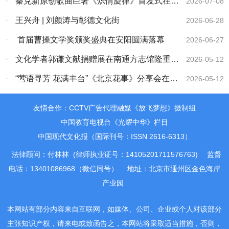
·
秦克新原创歌曲巨著《炽情旋律》首发式在淄
2026-07-08
博举行
·
王兴舟 | 刘颜涛与彰德文化街
2026-06-28
·
首届曹操文学奖颁奖盛典在安阳圆满落幕
2026-06-27
·
文化学者郭谦文献捐赠展在南通方志馆隆重举
2026-05-12
行
·
“莺语寻芳 花满丰台”《北京花事》分享会在京
2026-05-12
举行
友情合作：CCTV广告代理融媒《放飞梦想》摄制组
中国教育电视台《光耀中华》栏目
中国现代文化报（国际刊号：ISSN 2616-6313）
法律顾问：付林林 (律师执业证号：14105201711576763)
监督
电话：13401086968（微信同号）
地址：北京市通州区金色海岸
产业园
本网站有部分内容来自互联网，如媒体、公司、企业或个人对该部分
主张知识产权，请来电或致函告之，本网站将采取适当措施，否则，