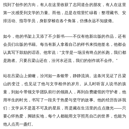
找到了创作的方向，有人在这里收获了志同道合的朋友，有人在这里
第一次感受到文学的力量。而他，总是在馆里忙碌着：整理藏书、安
排活动、指导学员，身影穿梭在各个角落，仿佛永远不知疲倦。
如今，他的书架上又添了不少新书——不仅有他新出版的作品，还有
会员们出版的书籍。每当有新人拿着自己的样书来找他签名，他都会
认真写下鼓励的话语。他常说：“文学是一场没有终点的长跑，我们都
是跑者。只要吕梁山还在，汾河水还流，我们的创作就不会停。”
站在吕梁山上俯瞰，汾河如一条银带，静静流淌。这条河见证了吕梁
山的变迁，也见证了他与文学相伴的岁月。从儿时听盲人说书的孩
童，到如今带领文学团队前行的领路人，再到自费建馆的守护者，他
用半生的时光，书写了一段关于热爱与坚守的故事。他的经历告诉我
们：文学从不是遥不可及的星辰，而是藏在生活里的点点微光——只
要心怀热爱，脚踏实地，每个人都能用文字照亮自己的世界，也能为
他人点亮一盏灯。