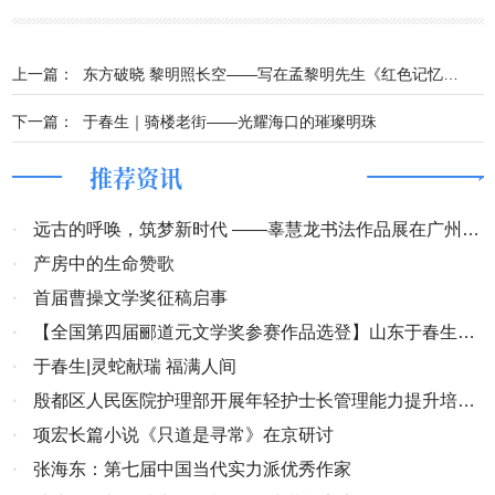
上一篇：
东方破晓 黎明照长空——写在孟黎明先生《红色记忆》付梓前夕
下一篇：
于春生｜骑楼老街——光耀海口的璀璨明珠
推荐资讯
·
远古的呼唤，筑梦新时代 ——辜慧龙书法作品展在广州市
青年文化宫隆重开幕
·
产房中的生命赞歌
·
首届曹操文学奖征稿启事
·
【全国第四届郦道元文学奖参赛作品选登】山东于春生
《运河千年润天堂》
·
于春生|灵蛇献瑞 福满人间
·
殷都区人民医院护理部开展年轻护士长管理能力提升培训
班读书会
·
项宏长篇小说《只道是寻常》在京研讨
·
张海东：第七届中国当代实力派优秀作家