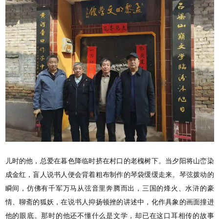
儿时的他，总爱在暮色降临时挤在村口的老槐树下。当夕阳将山峦染
成金红，盲人说书人便会背着粗布制作的琴袋缓缓走来。琴弦拨动的
瞬间，仿佛有千军万马从弦音里奔腾而出，三国的烽火、水浒的豪
情、聊斋的狐妖，在说书人抑扬顿挫的讲述中，化作具象的画面撞进
他的眼底。那时的他还不懂什么是文学，却已在这口耳相传的故事