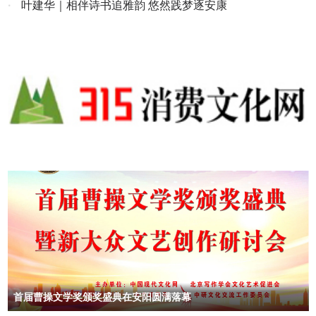
·
叶建华｜相伴诗书追雅韵 悠然践梦逐安康
首届曹操文学奖颁奖盛典在安阳圆满落幕