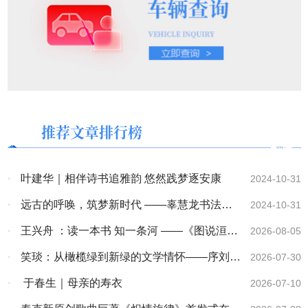
推荐文章排行榜
·
叶建华｜相伴诗书追雅韵 悠然践梦逐安康
2024-10-31
·
远古的呼唤，筑梦新时代 ——辜慧龙书法作
2024-10-31
品展在广州市青年文化宫隆重开幕
·
王兴舟 ：读一本书 知一条河 ——《图说洹
2026-08-05
河》序
·
笑琰：从橄榄绿到新绿的文学情怀——序刘玉
2026-07-30
海诗集《生命的原色》
·
于春生｜母亲的寿衣
2026-07-10