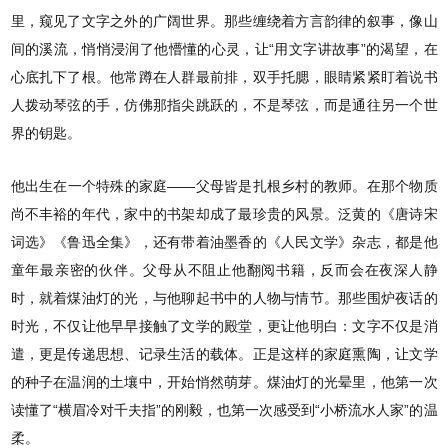
里，窥见了文字之外的广阔世界。那些缠绕着方言韵律的叙事，像山
间的溪流，悄悄浸润了他懵懂的心灵，让“用文字讲故事”的渴望，在
心底扎下了根。他常蹲在人群最前排，双手托腮，眼睛紧紧盯着说书
人拨动琴弦的手，仿佛那指尖跳跃的，不是琴弦，而是通往另一个世
界的钥匙。
他出生在一个特殊的家庭——父母皆是扎根乡村的教师。在那个物质
尚不丰裕的年代，家中的书架却成了最珍贵的风景。泛黄的《唐诗宋
词选》《鲁迅全集》，还有带着油墨香的《人民文学》杂志，都是他
童年最亲密的伙伴。父母从不阻止他翻阅书籍，反而会在夜深人静
时，就着煤油灯的光，与他聊起书中的人物与情节。那些围炉夜话的
时光，不仅让他早早接触了文学的殿堂，更让他明白：文字不仅是消
遣，更是传递思想、记录生活的载体。正是这样的家庭熏陶，让文学
的种子在温润的土壤中，开始悄然萌芽。煤油灯的光晕里，他第一次
读懂了“横眉冷对千夫指”的刚毅，也第一次感受到“小桥流水人家”的温
柔。