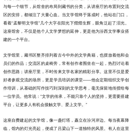
与每一个细节，从馆舍的布局到藏书的分类，从讲座厅的布置到交流
区的安排，都倾注了大量心血。当文学馆终于落成时，他站在门口，
看着“孟黎明文学馆”几个大字在阳光下熠熠生辉，眼角泛起了泪光。
这座馆舍，不仅是他个人文学梦想的延伸，更是他为汾西文学事业搭
建的一个平台。
文学馆里，藏书区整齐排列着古今中外的文学典籍，也摆放着他和会
员们的作品；交流区的桌椅旁，常有创作者围坐在一起，热烈讨论着
创作思路；讲座厅里，不时传来文学名家的精彩分享。这里不仅是爱
好者参观交流的场所，更是学员培训的课堂——他会定期组织文学创
作培训，从基础的写作技巧到深刻的文学思考，毫无保留地传授给每
一位学员。他常说：“文学的传承，不能只靠个人的坚持，更需要搭建
平台，让更多人有机会接触文学、爱上文学。”
这座自费建起的文学馆，像一盏灯塔，矗立在汾河岸边。每当夜幕降
临，馆内的灯光亮起，便成了吕梁山下一道独特的风景。有人在这里