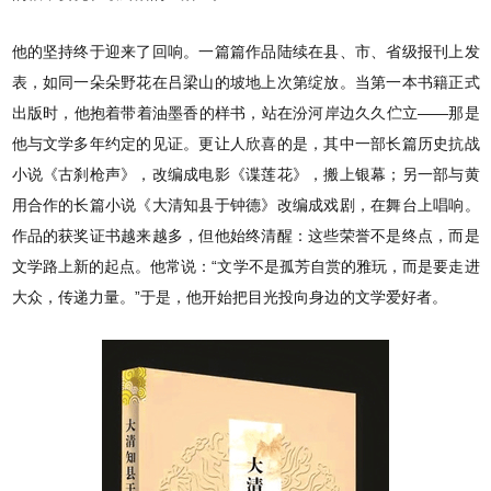
他的坚持终于迎来了回响。一篇篇作品陆续在县、市、省级报刊上发
表，如同一朵朵野花在吕梁山的坡地上次第绽放。当第一本书籍正式
出版时，他抱着带着油墨香的样书，站在汾河岸边久久伫立——那是
他与文学多年约定的见证。更让人欣喜的是，其中一部长篇历史抗战
小说《古刹枪声》，改编成电影《谍莲花》，搬上银幕；另一部与黄
用合作的长篇小说《大清知县于钟德》改编成戏剧，在舞台上唱响。
作品的获奖证书越来越多，但他始终清醒：这些荣誉不是终点，而是
文学路上新的起点。他常说：“文学不是孤芳自赏的雅玩，而是要走进
大众，传递力量。”于是，他开始把目光投向身边的文学爱好者。