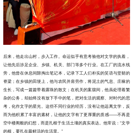
后来，他走出山村，步入工作。命运似乎有意考验他对文学的执着，
让他先后涉足企业、乡镇、机关、部门等多个行业。在工厂的流水线
旁，他曾在休息间隙掏出笔记本，记录下工人们朴实的笑语与坚韧的
脊梁；在乡镇的田埂上，他与农民并肩劳作，将泥土的气息、庄稼的
生长，写成一篇篇带着露珠的散文；在机关的案牍间，他虽处理着繁
杂的公务，却始终没有放下手中的笔，把对生活的观察、对时代的思
考，化作文字的星光。这些不同行业的经历，没有让他远离文学，反
而为他积累了丰富的素材，让他的文字有了更厚重的质感——不再是
空中楼阁般的幻想，而是扎根于生活土壤的真实表达。他常说：“文学
的根，要扎在最鲜活的生活里。”