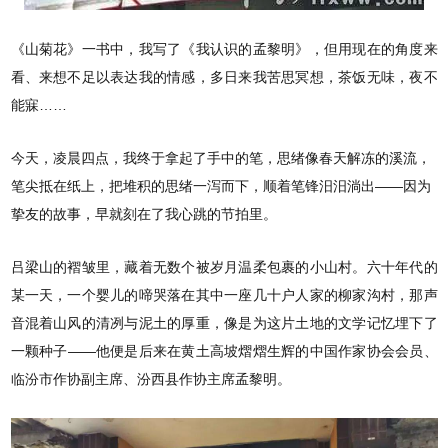
《山菊花》一书中，我写了《我认识的孟黎明》，但用现在的角度来
看、来想不足以表达我的情感，多日来我苦思冥想，茶饭无味，夜不
能寐……
今天，凌晨四点，我终于拿起了手中的笔，思绪像春天解冻的溪流，
笔尖抵在纸上，把堆积的思绪一泻而下，顺着笔锋汨汨淌出——因为
挚友的故事，早就刻在了我心跳的节拍里。
吕梁山的褶皱里，藏着无数个被岁月温柔包裹的小山村。六十年代的
某一天，一个婴儿的啼哭落在其中一座几十户人家的柳家沟村，那声
音混着山风的清冽与泥土的厚重，像是为这片土地的文学记忆埋下了
一颗种子——他便是后来在黄土高坡熠熠生辉的中国作家协会会员、
临汾市作协副主席、汾西县作协主席孟黎明。