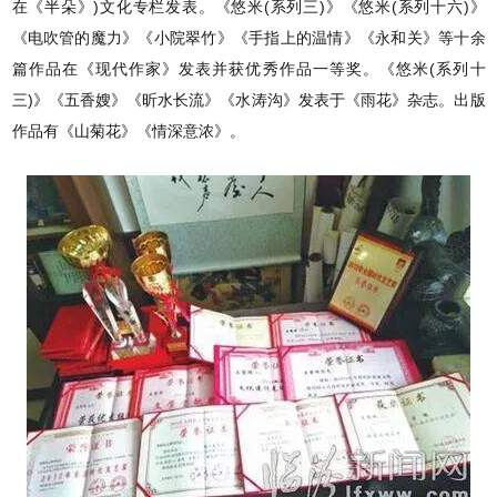
在《半朵》)文化专栏发表。《悠米(系列三)》《悠米(系列十六)》
《电吹管的魔力》《小院翠竹》《手指上的温情》《永和关》等十余
篇作品在《现代作家》发表并获优秀作品一等奖。《悠米(系列十
三)》《五香嫂》《昕水长流》《水涛沟》发表于《雨花》杂志。出版
作品有《山菊花》《情深意浓》。