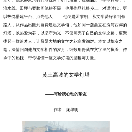
坚守。他从柳家沟村的老槐树下听书启蒙，在煤油灯下手不释卷，于
流水线、田埂与案牍间笔耕不辍；他用作品扎根乡土、对话时代，更
以热忱搭建平台、点亮他人 —— 他便是孟黎明。从文学爱好者到领
路人，从作品出圈到自费建起文学馆，他如同一盏矗立在汾河西岸的
灯塔，以热爱为芯，以坚守为光，不仅照亮了自己的文学之路，更聚
拢起一群追梦人，让吕梁大地的文学之花愈发绚烂。本文以挚友之
笔，深情回溯他与文学相伴的岁月，细数那份藏在文字里的执着、传
承中的热忱，带你读懂一座文学灯塔的温暖与力量。
黄土高坡的文学灯塔
——写给我心动的挚友
作者：庞华明