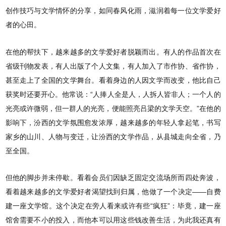
创作技巧与文学情怀的分享，如同春风化雨，滋润着每一位文学爱好
者的心田。
在他的帮扶下，越来越多的文学爱好者脱颖而出。有人的作品首次在
省级刊物发表，有人出版了个人文集，有人加入了市作协、省作协，
甚至走上了全国的文学舞台。看着身边的人因文学而改变，他比自己
获奖时还要开心。他常说：“人捧人全是人，人拆人皆非人；一个人的
光亮或许微弱，但一群人的光亮，便能照亮吕梁的文学天空。”在他的
影响下，汾西的文学氛围愈发浓厚，越来越多的年轻人拿起笔，书写
家乡的山川、人物与变迁，让汾西的文学作品，从县城走向全省，乃
至全国。
但他的脚步并未停歇。看着会员们因缺乏固定交流场所而四处奔波，
看着越来越多的文学爱好者渴望找到归属，他做了一个决定——自费
建一座文学馆。这个决定在旁人看来或许有些“疯狂”：毕竟，建一座
馆舍需要不小的投入，而他本可以用这些钱改善生活，为此我还真有