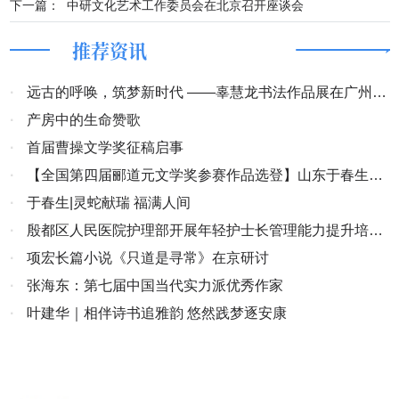
下一篇：
中研文化艺术工作委员会在北京召开座谈会
推荐资讯
·
远古的呼唤，筑梦新时代 ——辜慧龙书法作品展在广州市
青年文化宫隆重开幕
·
产房中的生命赞歌
·
首届曹操文学奖征稿启事
·
【全国第四届郦道元文学奖参赛作品选登】山东于春生
《运河千年润天堂》
·
于春生|灵蛇献瑞 福满人间
·
殷都区人民医院护理部开展年轻护士长管理能力提升培训
班读书会
·
项宏长篇小说《只道是寻常》在京研讨
·
张海东：第七届中国当代实力派优秀作家
·
叶建华｜相伴诗书追雅韵 悠然践梦逐安康