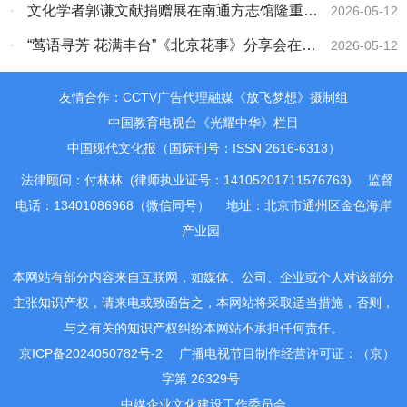
·
文化学者郭谦文献捐赠展在南通方志馆隆重举
2026-05-12
行
·
“莺语寻芳 花满丰台”《北京花事》分享会在京
2026-05-12
举行
友情合作：CCTV广告代理融媒《放飞梦想》摄制组
中国教育电视台《光耀中华》栏目
中国现代文化报（国际刊号：ISSN 2616-6313）
法律顾问：付林林 (律师执业证号：14105201711576763)
监督
电话：13401086968（微信同号）
地址：北京市通州区金色海岸
产业园
本网站有部分内容来自互联网，如媒体、公司、企业或个人对该部分
主张知识产权，请来电或致函告之，本网站将采取适当措施，否则，
与之有关的知识产权纠纷本网站不承担任何责任。
京ICP备2024050782号-2
广播电视节目制作经营许可证：（京）
字第 26329号
中媒企业文化建设工作委员会