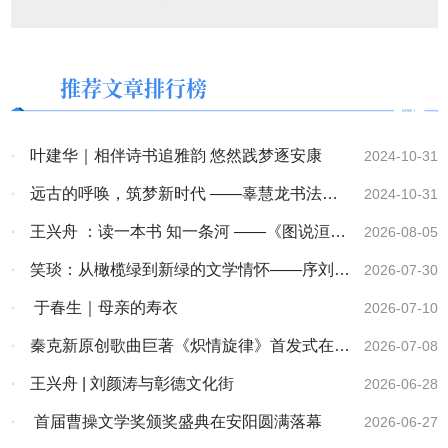
推荐文章排行榜
·
叶建华｜相伴诗书追雅韵 悠然践梦逐安康
2024-10-31
·
远古的呼唤，筑梦新时代 ——辜慧龙书法作
2024-10-31
品展在广州市青年文化宫隆重开幕
·
王兴舟 ：读一本书 知一条河 ——《图说洹
2026-08-05
河》序
·
笑琰：从橄榄绿到新绿的文学情怀——序刘玉
2026-07-30
海诗集《生命的原色》
·
于春生｜母亲的寿衣
2026-07-10
·
秦克新原创歌曲巨著《炽情旋律》首发式在淄
2026-07-08
博举行
·
王兴舟 | 刘颜涛与彰德文化街
2026-06-28
·
首届曹操文学奖颁奖盛典在安阳圆满落幕
2026-06-27