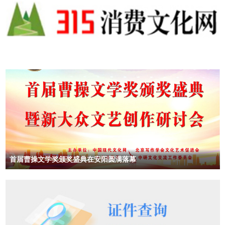
首届曹操文学奖颁奖盛典在安阳圆满落幕