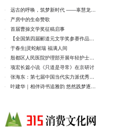
·
远古的呼唤，筑梦新时代 ——辜慧龙书
法作品展在广州市青年文化宫隆重开幕
·
产房中的生命赞歌
·
首届曹操文学奖征稿启事
·
【全国第四届郦道元文学奖参赛作品选
登】山东于春生《运河千年润天堂》
·
于春生|灵蛇献瑞 福满人间
·
殷都区人民医院护理部开展年轻护士长
管理能力提升培训班读书会
·
项宏长篇小说《只道是寻常》在京研讨
·
张海东：第七届中国当代实力派优秀作
家
·
叶建华｜相伴诗书追雅韵 悠然践梦逐安
康