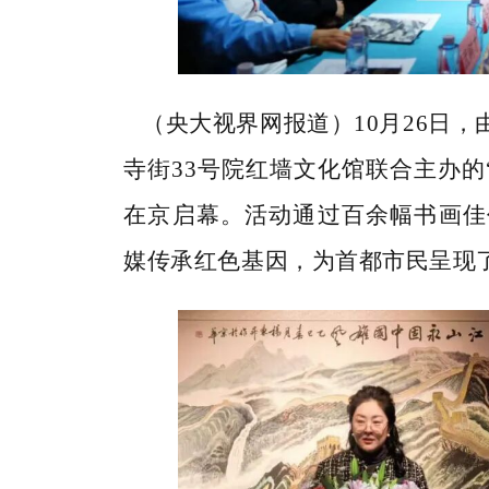
（央大视界网
报道）
10月26日，
寺街
33号院红墙文化馆联合主办
的
在京启幕。
活动
通过百余幅书画佳
媒传承红色基因，为首都市民呈现