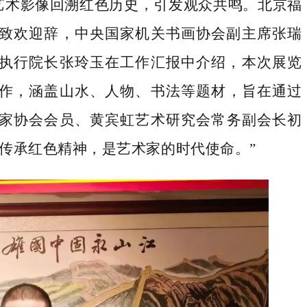
艺术
影像回溯红色历史，引发观众共鸣。
北京福
致欢迎辞，
中央国家机关书画协会
副主席张瑞
执行院长张玲玉
在工作汇报中
介绍，
本次
展览
作
，涵盖山水、人物、书法等题材，旨在通过
家协会会员、黄宾虹艺术研究会常务副会长初
墨传承红色精神，是艺术家的时代使命。”