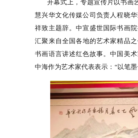
开幕式上，专题宣传片以
书画
慧兴华文化传媒公司负责人程晓华
祥致主题辞。
中宣盛世国际书画院
汇聚
来自
全国
各地的
艺术家精品
之
书画语言讲述红色故事。
中国美术
中海作为艺术家代表
表示：
“以笔