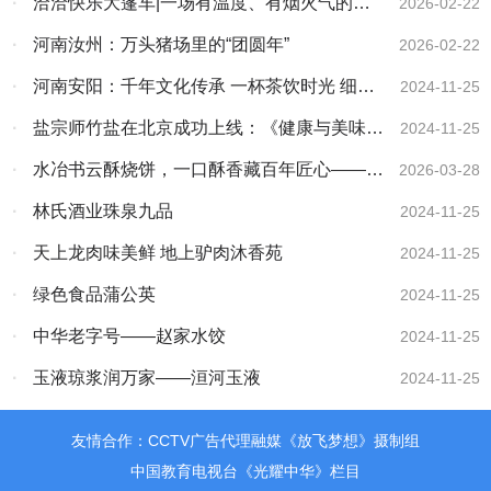
·
洽洽快乐大篷车|一场有温度、有烟火气的新
2026-02-22
年营销实践
·
河南汝州：万头猪场里的“团圆年”
2026-02-22
·
河南安阳：千年文化传承 一杯茶饮时光 细品
2024-11-25
汉字茶韵 领略字都之美
·
盐宗师竹盐在北京成功上线：《健康与美味的
2024-11-25
崭新篇章》
·
水冶书云酥烧饼，一口酥香藏百年匠心——热
2026-03-28
烈祝贺水冶书云酥烧饼被推选为全国“百佳地方
·
林氏酒业珠泉九品
2024-11-25
特色名吃”
·
天上龙肉味美鲜 地上驴肉沐香苑
2024-11-25
·
绿色食品蒲公英
2024-11-25
·
中华老字号——赵家水饺
2024-11-25
·
玉液琼浆润万家——洹河玉液
2024-11-25
友情合作：CCTV广告代理融媒《放飞梦想》摄制组
中国教育电视台《光耀中华》栏目