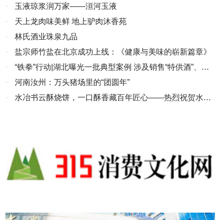
·
玉液琼浆润万家——洹河玉液
·
天上龙肉味美鲜 地上驴肉沐香苑
·
林氏酒业珠泉九品
·
盐宗师竹盐在北京成功上线：《健康与美味的崭新篇章》
·
“铁拳”行动|湖北曝光一批典型案例 涉及销售“特供酒”、侵
权假冒产品等
·
河南汝州：万头猪场里的“团圆年”
·
水冶书云酥烧饼，一口酥香藏百年匠心——热烈祝贺水冶
书云酥烧饼被推选为全国“百佳地方特色名吃”