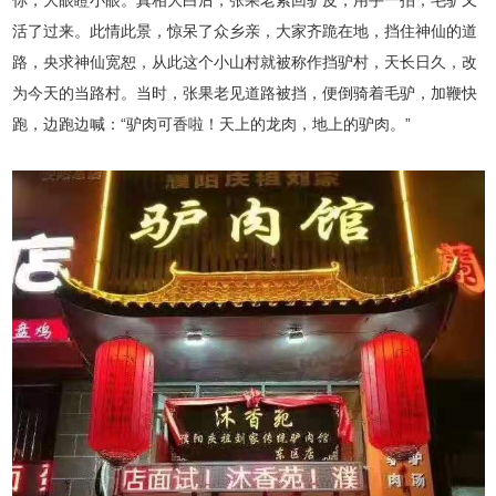
你，大眼瞪小眼。真相大白后，张果老索回驴皮，用手一拍，毛驴又
活了过来。此情此景，惊呆了众乡亲，大家齐跪在地，挡住神仙的道
路，央求神仙宽恕，从此这个小山村就被称作挡驴村，天长日久，改
为今天的当路村。当时，张果老见道路被挡，便倒骑着毛驴，加鞭快
跑，边跑边喊：“驴肉可香啦！天上的龙肉，地上的驴肉。”