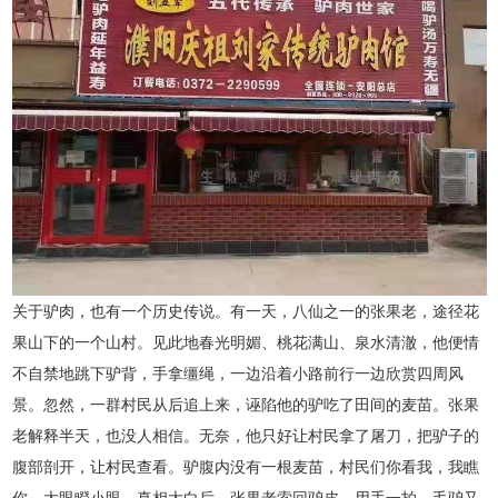
关于驴肉，也有一个历史传说。有一天，八仙之一的张果老，途径花
果山下的一个山村。见此地春光明媚、桃花满山、泉水清澈，他便情
不自禁地跳下驴背，手拿缰绳，一边沿着小路前行一边欣赏四周风
景。忽然，一群村民从后追上来，诬陷他的驴吃了田间的麦苗。张果
老解释半天，也没人相信。无奈，他只好让村民拿了屠刀，把驴子的
腹部剖开，让村民查看。驴腹内没有一根麦苗，村民们你看我，我瞧