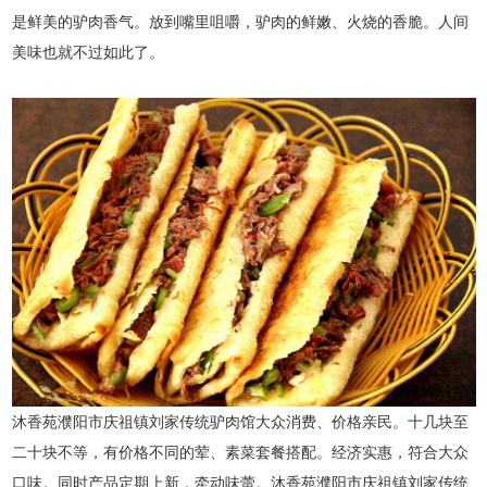
是鲜美的驴肉香气。放到嘴里咀嚼，驴肉的鲜嫩、火烧的香脆。人间
美味也就不过如此了。
沐香苑濮阳市庆祖镇刘家传统驴肉馆大众消费、价格亲民。十几块至
二十块不等，有价格不同的荤、素菜套餐搭配。经济实惠，符合大众
口味。同时产品定期上新，牵动味蕾。沐香苑濮阳市庆祖镇刘家传统