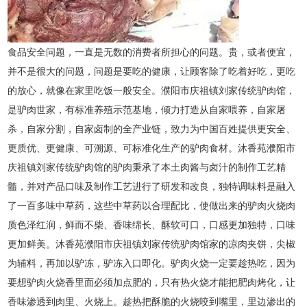
食品安全问题，一直是无数的消费者所担心的问题。贵，或者便宜，
并不是很大的问题，问题是要吃的健康，让顾客除了吃着好吃，更吃
的放心，就像在家里吃饭一般安全。濮阳市庆祖镇刘家传统驴肉馆，
是驴肉世家，有标准养殖示范基地，倾力打造从自家喂养，自家屠
杀，自家分割，自家卤制的全产业链，致力为中国百姓提供更安全、
更质优、更健康、可溯源、可标准化生产的驴肉食材。沐香苑濮阳市
庆祖镇刘家传统驴肉馆的驴肉秉承了本土肉酱与卤汁的制作工艺精
髓，并对产品口味及制作工艺进行了研发和改良，独特调味料是融入
了一百多味中草药，这些中草药以合理配比，使做出来的驴肉火烧肉
质色泽红润，鲜而不柴、香味绵长、酥软可口，口感更加独特，口味
更加鲜美。沐香苑濮阳市庆祖镇刘家传统驴肉馆家的凉肉夹饼，尖椒
为辅料，再加以驴冻，驴冻入口即化。驴肉火烧一定要趁热吃，因为
要想驴肉火烧香里面必须加点肥的，只有热火烧才能把肥肉烤化，让
香味渗透到肉里、火烧上。趁热把酥脆的火烧咬到嘴里，里边渗出的