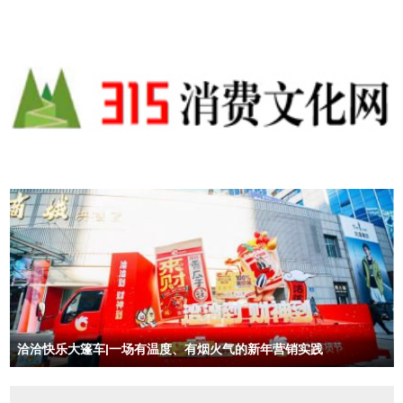
书云酥烧饼被推选为全国“百佳地方特色名吃”
洽洽快乐大篷车|一场有温度、有烟火气的新年营销实践