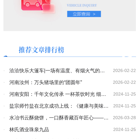
推荐文章排行榜
·
洽洽快乐大篷车|一场有温度、有烟火气的新
2026-02-22
年营销实践
·
河南汝州：万头猪场里的“团圆年”
2026-02-22
·
河南安阳：千年文化传承 一杯茶饮时光 细品
2024-11-25
汉字茶韵 领略字都之美
·
盐宗师竹盐在北京成功上线：《健康与美味的
2024-11-25
崭新篇章》
·
水冶书云酥烧饼，一口酥香藏百年匠心——热
2026-03-28
烈祝贺水冶书云酥烧饼被推选为全国“百佳地方
·
林氏酒业珠泉九品
2024-11-25
特色名吃”