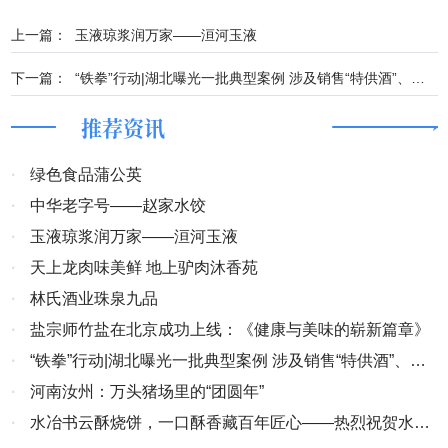
上一篇：
玉液琼浆润万家——洹河玉液
下一篇：
“铁拳”行动|湖北曝光一批典型案例 涉及销售“特供酒”、侵权假冒产品等
推荐资讯
·
绿色食品蒲公英
·
中华老字号——赵家水饺
·
玉液琼浆润万家——洹河玉液
·
天上龙肉味美鲜 地上驴肉沐香苑
·
林氏酒业珠泉九品
·
盐宗师竹盐在北京成功上线：《健康与美味的崭新篇章》
·
“铁拳”行动|湖北曝光一批典型案例 涉及销售“特供酒”、侵
权假冒产品等
·
河南汝州：万头猪场里的“团圆年”
·
水冶书云酥烧饼，一口酥香藏百年匠心——热烈祝贺水冶