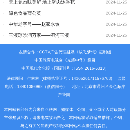
·
天上龙肉味美鲜 地上驴肉沐香苑
2024-11-25
·
绿色食品蒲公英
2024-11-25
·
中华老字号——赵家水饺
2024-11-25
·
玉液琼浆润万家——洹河玉液
2024-11-25
友情合作：CCTV广告代理融媒《放飞梦想》摄制组
中国教育电视台《光耀中华》栏目
中国现代文化报（国际刊号：ISSN 2616-6313）
法律顾问：付林林 (律师执业证号：14105201711576763)
监督
电话：13401086968（微信同号）
地址：北京市通州区金色海岸
产业园
本网站有部分内容来自互联网，如媒体、公司、企业或个人对该部分
主张知识产权，请来电或致函告之，本网站将采取适当措施，否则，
与之有关的知识产权纠纷本网站不承担任何责任。