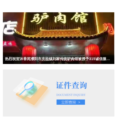
热烈祝贺沐香苑濮阳市庆祖镇刘家传统驴肉馆被授予315诚信服务
示范理事单位