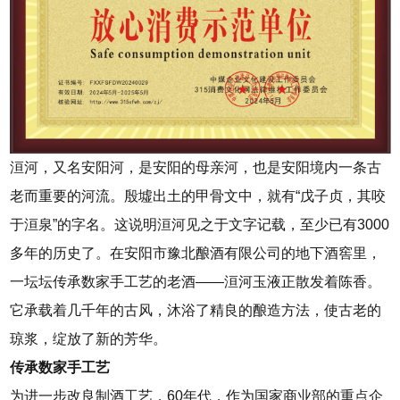
洹河，又名安阳河，是安阳的母亲河，也是安阳境内一条古
老而重要的河流。殷墟出土的甲骨文中，就有“戊子贞，其咬
于洹泉”的字名。这说明洹河见之于文字记载，至少已有3000
多年的历史了。在安阳市豫北酿酒有限公司的地下酒窖里，
一坛坛传承数家手工艺的老酒——洹河玉液正散发着陈香。
它承载着几千年的古风，沐浴了精良的酿造方法，使古老的
琼浆，绽放了新的芳华。
传承数家手工艺
为进一步改良制酒工艺，60年代，作为国家商业部的重点企