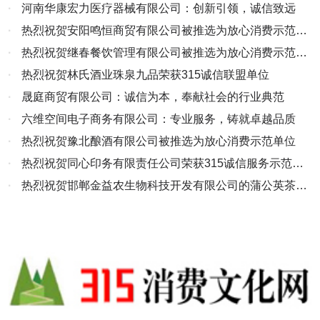
·
河南华康宏力医疗器械有限公司：创新引领，诚信致远
·
热烈祝贺安阳鸣恒商贸有限公司被推选为放心消费示范单
位
·
热烈祝贺继春餐饮管理有限公司被推选为放心消费示范单
位
·
热烈祝贺林氏酒业珠泉九品荣获315诚信联盟单位
·
晟庭商贸有限公司：诚信为本，奉献社会的行业典范
·
六维空间电子商务有限公司：专业服务，铸就卓越品质
·
热烈祝贺豫北酿酒有限公司被推选为放心消费示范单位
·
热烈祝贺同心印务有限责任公司荣获315诚信服务示范副
会长单位
·
热烈祝贺邯郸金益农生物科技开发有限公司的蒲公英茶被
推选为“百佳地方特色产品”