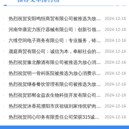
·
热烈祝贺安阳鸣恒商贸有限公司被推选为放心
2024-12-16
消费示范单位
·
河南华康宏力医疗器械有限公司：创新引领，
2024-12-16
诚信致远
·
六维空间电子商务有限公司：专业服务，铸就
2024-12-16
卓越品质
·
晟庭商贸有限公司：诚信为本，奉献社会的行
2024-12-16
业典范
·
热烈祝贺豫北酿酒有限公司被推选为放心消费
2024-12-16
示范单位
·
热烈祝贺明一骨科医院被推选为放心消费示范
2024-12-16
单位
·
热烈祝贺继春餐饮管理有限公司被推选为放心
2024-12-16
消费示范单位
·
热烈祝贺邯郸金益农生物科技开发有限公司的
2024-12-16
蒲公英茶被推选为“百佳地方特色产品”
·
热烈祝贺沐香苑濮阳市庆祖镇刘家传统驴肉馆
2024-12-16
被授予315诚信服务示范理事单位
·
热烈祝贺同心印务有限责任公司荣获315诚信
2024-12-16
服务示范副会长单位