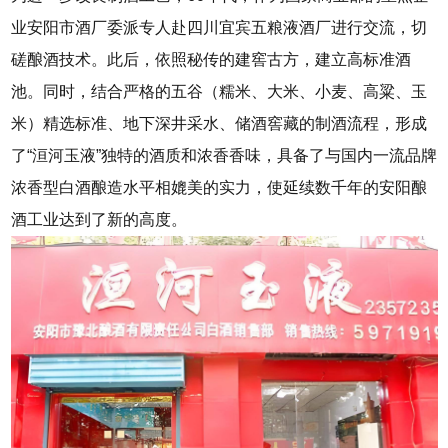
业安阳市酒厂委派专人赴四川宜宾五粮液酒厂进行交流，切
磋酿酒技术。此后，依照秘传的建窖古方，建立高标准酒
池。同时，结合严格的五谷（糯米、大米、小麦、高粱、玉
米）精选标准、地下深井采水、储酒窖藏的制酒流程，形成
了“洹河玉液”独特的酒质和浓香香味，具备了与国内一流品牌
浓香型白酒酿造水平相媲美的实力，使延续数千年的安阳酿
酒工业达到了新的高度。