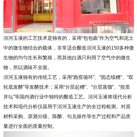
洹河玉液的工艺技术是独有的，采用“包包曲”作为空气和泥土
中的微生物结合的载体，非常适合酿造洹河玉液的150多种微
生物的均匀生长和繁殖，而其他白酒只利用了空气中的微生
物，所以酒味不全面。
洹河玉液独有的传统工艺，采用“跑窖循环”、“固态续糟”、“双
轮底发酵”等发酵技术；采用“分层起糟”、“分层蒸馏”、“按质
并坛”等国内酒行业中独特的酿造工艺。洹河玉液将现代分析
技术和现代分析仪器用于洹河玉液生产的全过程检测。对原
材料采购、原酒分级、陈酿、勾兑操作等生产过程和产品质
量进行全面的质量控制。