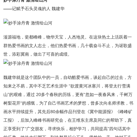
妙手涂丹青 激情绘山河
——
记赋予石头灵魂的人 魏建华
滏源福地，瓷都峰峰，物华天宝，人杰地灵。在这块热土上活跃着一
群热爱书画的文人志士，他们热爱书画，几十载奋斗不止，为讴歌盛
世，添彩冀南，做出了可喜的成绩。
魏建华就是这个团队中的一员，自幼酷爱书画，谈起自己的过去，方
知来之不易，其中不乏艺术生涯中 “欲渡黄河冰塞川，将登太行雪满
山”的艰难，通过 20多个春秋的历练，更有“忽如一夜春风来，千树万
树梨花开“的感慨，为了自己书画艺术的梦想，曾多次向名师求教，书
画水平持续提升，其先后80余幅作品刊登在《冀中能源报》《峰峰矿
工报》，后加入峰峰书画研究会，在王维东主席及同仁的帮助下，真
正享受到了“广交朋友，寻求快乐，相护学习，共同提高”四句话其中