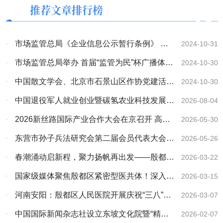
推荐文章排行榜
·
市场监管总局《企业信息公示暂行条例》 实
2024-10-31
施十周年暨信用监管成就介绍 专题新闻发布会
·
市场监管总局举办 首届“监管为民”杯广播体操
2024-10-30
实录
比赛
·
中国散文学会、北京市石景山区作协党建活动
2024-10-30
《志愿军･存亡之战》观影座谈圆满结束
·
中国退役军人就业创业暨碳氢农业科技发展大
2026-08-04
会在南宁举行
·
2026新丝路国际产业合作大会在京召开 高光
2026-05-30
林院士携碳氢核肥与多国外交官共商共赢
·
东营市孙子兵法研究会第二届会员代表大会暨
2026-05-26
换届大会顺利召开
·
春潮涌动启新程，聚力扬帆再出发——殷都区
2026-03-22
人民医院工会委员会第四届第一次代表大会圆满
·
国家级媒体聚焦殷都区紧密型医共体！深入调
2026-03-15
举行
研医保支付改革与三医协同发展成效
·
河南安阳：殷都区人民医院开展庆祝“三八”国
2026-03-07
际妇女节系列活动
·
中国国际新闻杂志社设立东坡文化院暨“精忠
2026-02-07