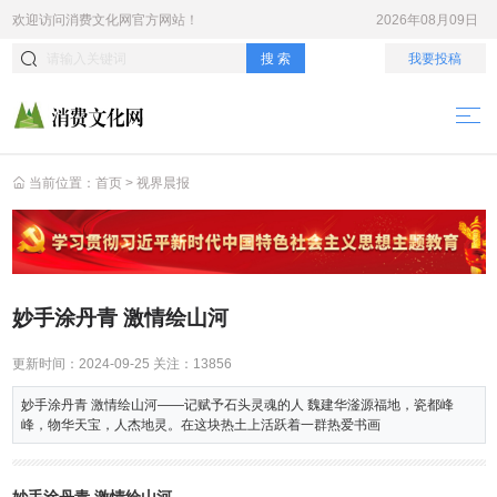
欢迎访问
消费文化网
官方网站！
2026年08月09日
搜 索
我要投稿
当前位置：
首页
>
视界晨报
妙手涂丹青 激情绘山河
更新时间：
2024-09-25
关注：
13856
妙手涂丹青 激情绘山河——记赋予石头灵魂的人 魏建华滏源福地，瓷都峰
峰，物华天宝，人杰地灵。在这块热土上活跃着一群热爱书画