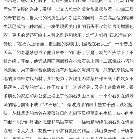
的乐趣。地处太行脚下，到处都是矿山石头，偶然的一天，他对石头
产生了浓厚的兴趣，发现一些文人雅士的桌台常常摆放着一些加工后
的奇彩艺石，当人们的物质生活不断提高的同时，享受高品位的精神
生活已成为一种时尚，一块呈现秀美山川的石头不仅能给房间增添色
彩，更多的是还可给主人带来雅趣和快乐，难怪人们有“石来运转”的
传说，“在石头上绘画，把祖国的秀美山川呈现在石头上”，一个普通
天车工的奇思妙想成了他日后奋斗的目标，于是，就与石头结下了不
解之缘，开始，他尝试用国画颜料在小块石头上画十二属相或小巧的
风景画，为了选材曾跟朋友驱车到磁县的漳河河滩、武安的京娘湖等
地的深沟里寻找石材，几经努力，发现用丙烯颜料作画既上档次又不
易褪色，反复的尝试，终于攻克了一道道难关，又是十余载春秋，很
多朋友的家庭和办公桌上摆上了他的石头山水画，一个个石头在魏老
师的精心描绘下成了“稀石珍宝”，烟波浩渺的群山壁立千仞，跌宕起
伏，丛林尽染的幽谷在喷薄红日的点缀下显得更富有生机，狭小的房
间似乎能听到呼啸的飞流和鸟语声喧，一幅幅精彩绝伦的石头在诗画
点缀下引人入胜，凝视一个个富有灵性的作品，其山岚云岫，千顷素