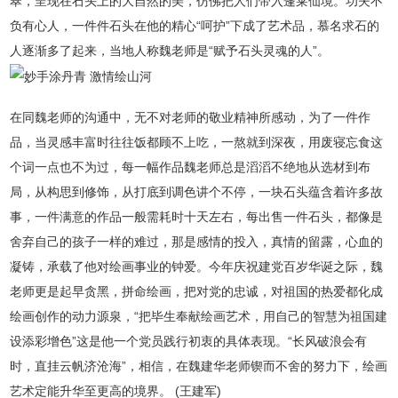
翠，呈现在石头上的大自然的美，仿佛把人们带入蓬莱仙境。功夫不
负有心人，一件件石头在他的精心“呵护”下成了艺术品，慕名求石的
人逐渐多了起来，当地人称魏老师是“赋予石头灵魂的人”。
在同魏老师的沟通中，无不对老师的敬业精神所感动，为了一件作
品，当灵感丰富时往往饭都顾不上吃，一熬就到深夜，用废寝忘食这
个词一点也不为过，每一幅作品魏老师总是滔滔不绝地从选材到布
局，从构思到修饰，从打底到调色讲个不停，一块石头蕴含着许多故
事，一件满意的作品一般需耗时十天左右，每出售一件石头，都像是
舍弃自己的孩子一样的难过，那是感情的投入，真情的留露，心血的
凝铸，承载了他对绘画事业的钟爱。今年庆祝建党百岁华诞之际，魏
老师更是起早贪黑，拼命绘画，把对党的忠诚，对祖国的热爱都化成
绘画创作的动力源泉，“把毕生奉献绘画艺术，用自己的智慧为祖国建
设添彩增色”这是他一个党员践行初衷的具体表现。“长风破浪会有
时，直挂云帆济沧海”，相信，在魏建华老师锲而不舍的努力下，绘画
艺术定能升华至更高的境界。 (王建军)