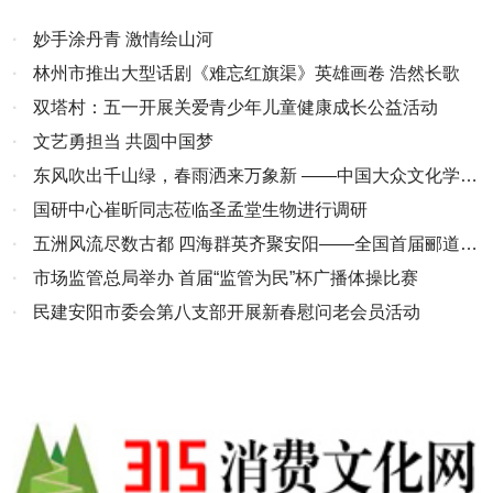
·
妙手涂丹青 激情绘山河
·
林州市推出大型话剧《难忘红旗渠》英雄画卷 浩然长歌
·
双塔村：五一开展关爱青少年儿童健康成长公益活动
·
文艺勇担当 共圆中国梦
·
东风吹出千山绿，春雨洒来万象新 ——中国大众文化学会
名人书画艺术发展委员会扬帆起航
·
国研中心崔昕同志莅临圣孟堂生物进行调研
·
五洲风流尽数古都 四海群英齐聚安阳——全国首届郦道元
山水文学大赛颁奖盛典纪实
·
市场监管总局举办 首届“监管为民”杯广播体操比赛
·
民建安阳市委会第八支部开展新春慰问老会员活动