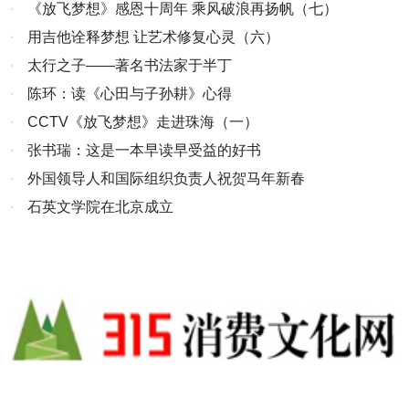
足客户需求，力争做到最好！为客户创造更大的价值。 飞天科学化的
机
·
《放飞梦想》感恩十周年 乘风破浪再扬帆（七）
管理、专业的策划、高效的执行及优质的搭建施工，充分保证了活动
·
用吉他诠释梦想 让艺术修复心灵（六）
承办的质量。我们本着“客户至上、专业创新、诚信服务”的理念，努
·
太行之子——著名书法家于半丁
力做到“实现客户利益最大化，创造互利共赢新篇章”的经营宗旨。 飞
天的创意在于充分的市场调研和准确的广告策略定位，集思广益，确
·
陈环：读《心田与子孙耕》心得
定最佳创意，以专业影音语言，将广告信息视觉化和作品传播效果极
·
CCTV《放飞梦想》走进珠海（一）
大化，使企业的每一次华丽转身都具有震撼力和强有效的销售力。用
·
张书瑞：这是一本早读早受益的好书
专业的影视广告营销理念为客户提升卓越的品牌价值。 随着全球经济
·
外国领导人和国际组织负责人祝贺马年新春
一体化，公司也涉及文化活动的组织策划及企业管理咨询，专注于对
·
石英文学院在北京成立
为中国中小民营企业的发展壮大作出过杰出贡献的专家、学者、教授
以及成功企业家的实践经验与系统理论的传播、宏扬，振兴中华民
族，振兴中国民营经济。 飞天文化的企业理念是：客户至上、专业创
新、诚信服务 飞天文化的执行：专业高效、细心周到、务实创新 飞
天文化的宗旨：实现客户利益最大化，创造互利共赢新篇章 飞天，胸
怀“飞天纳百川”的万丈豪情，努力实现“勤奋创辉煌”的美好愿景！ 我
们尊重创意，我们重视艺术与商业的有机结合。 我们打造品牌，我们
认知市场与民生的息息相关。 我们追求，尽善尽美，客户满意； 我
们深信，飞天纳百川，勤奋创辉煌！ 我们期待，为您提供优质服务！