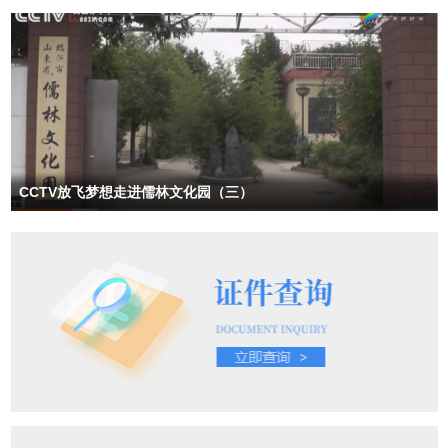
电话：0372-3660938 手机：（0）13401086968 13937213043 邮
编：455000 邮箱：kjxxb2008@126.com 地址：河南省安阳市恒大绿
洲5-1-101
CCTV放飞梦想走进儒林文化园（三）